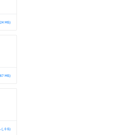
.24 МБ)
.67 МБ)
(, 0 Б)