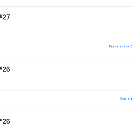
№27
Скачать (PDF, 
№26
Скачать 
№26