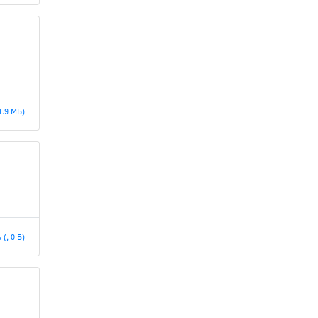
1.9 МБ)
(, 0 Б)