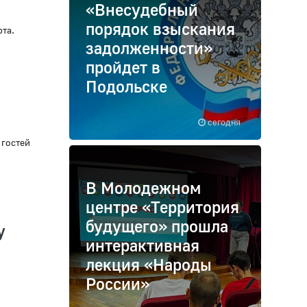
«Внесудебный
порядок взыскания
рта.
задолженности»
пройдет в
Подольске
сегодня
 гостей
В Молодежном
центре «Территория
будущего» прошла
у
интерактивная
лекция «Народы
России»