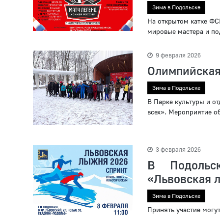
Зима в Подольске
На открытом катке ФС
мировые мастера и по
9 февраля 2026
Олимпийская
Зима в Подольске
В Парке культуры и о
всех». Мероприятие о
3 февраля 2026
В Подольск
«Львовская 
Зима в Подольске
Принять участие могу