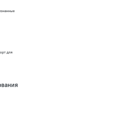
изнанные
орт для
вания