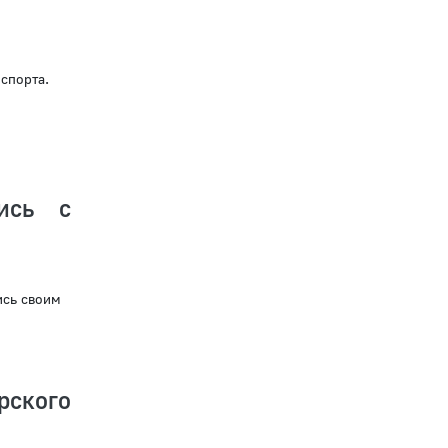
 спорта.
лись с
ись своим
рского