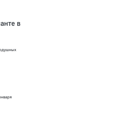
анте в
нодушных
января