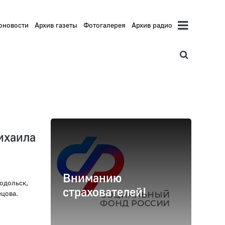
оновости
Архив газеты
Фотогалерея
Архив радио
ихаила
Вниманию
одольск,
страхователей!
ецова.