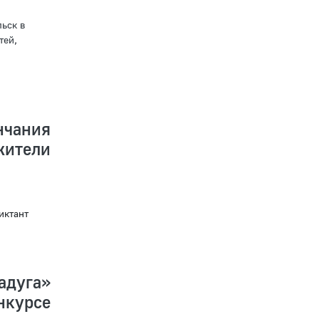
ьск в
тей,
нчания
ители
иктант
дуга»
курсе