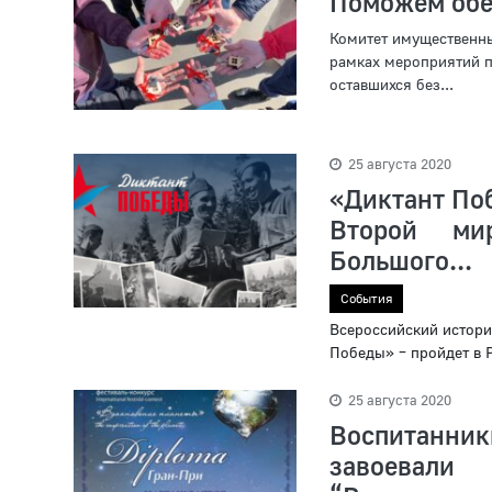
Поможем обес
Комитет имущественны
рамках мероприятий п
оставшихся без...
25 августа 2020
«Диктант Поб
Второй ми
Большого...
События
Всероссийский истори
Победы» – пройдет в Р
25 августа 2020
Воспитанни
завоевали