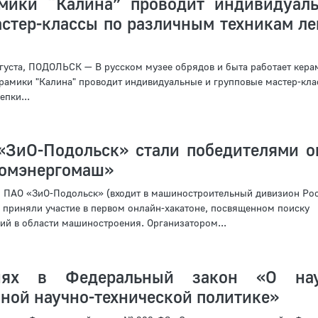
мики “Калина” проводит индивидуал
стер-классы по различным техникам ле
ста, ПОДОЛЬСК — В русском музее обрядов и быта работает кера
ерамики "Калина" проводит индивидуальные и групповые мастер-кла
пки...
«ЗиО-Подольск» стали победителями о
томэнергомаш»
 ПАО «ЗиО-Подольск» (входит в машиностроительный дивизион Рос
приняли участие в первом онлайн-хакатоне, посвященном поиску
й в области машиностроения. Организатором...
иях в Федеральный закон «О на
ной научно-технической политике»