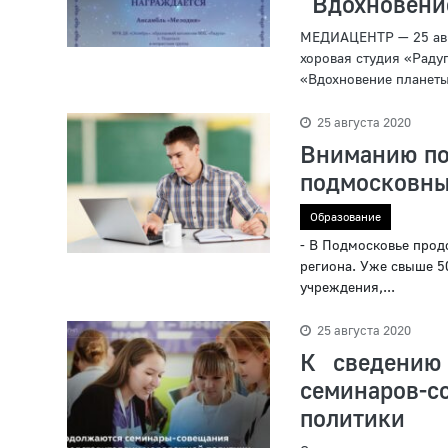
“Вдохновени
МЕДИАЦЕНТР — 25 авг
хоровая студия «Раду
«Вдохновение планеты»
25 августа 2020
Вниманию по
подмосковны
Образование
- В Подмосковье прод
региона. Уже свыше 5
учреждения,...
25 августа 2020
К сведению
семинаров-с
политики