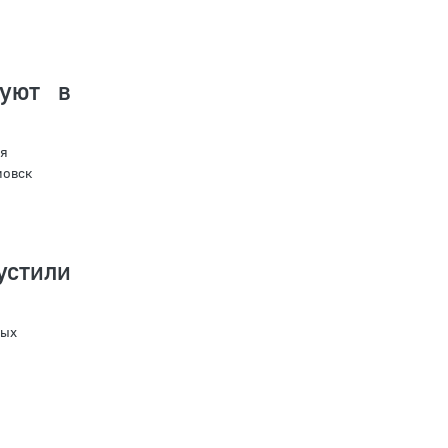
уют в
ия
мовск
устили
ных