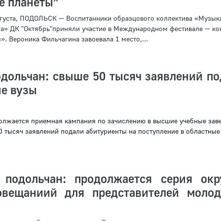
е планеты”
уста, ПОДОЛЬСК — Воспитанники образцового коллектива «Музык
га» ДК "Октябрь"приняли участие в Международном фестивале — ко
. Вероника Фильчагина завоевала 1 место,...
дольчан: свыше 50 тысяч заявлений по
е вузы
олжается приемная кампания по зачислению в высшие учебные зав
0 тысяч заявлений подали абитуриенты на поступление в областные
 подольчан: продолжается серия ок
овещаниий для представителей моло