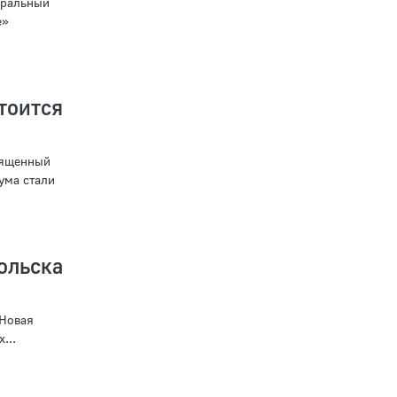
еральный
е»
оится
вященный
ума стали
ольска
«Новая
...