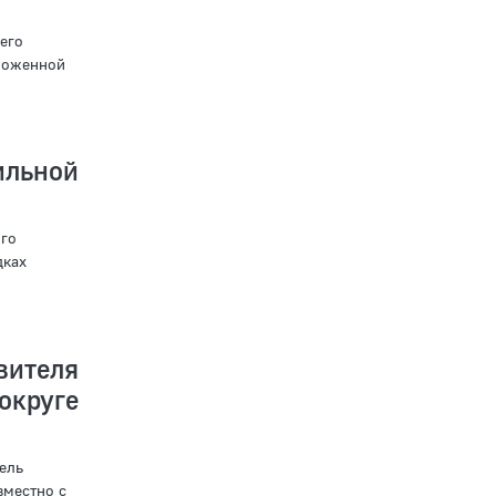
его
ложенной
льной
го
дках
ителя
округе
ель
вместно с