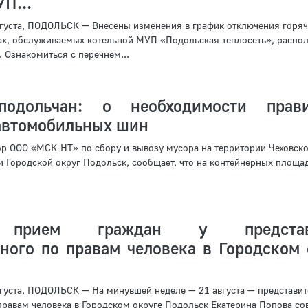
П...
уста, ПОДОЛЬСК — Внесены изменения в график отключения горяч
ах, обслуживаемых котельной МУП «Подольская теплосеть», распо
3. Ознакомиться с перечнем...
одольчан: о необходимости прави
автомобильных шин
р ООО «МСК-НТ» по сбору и вывозу мусора на территории Чеховско
 и Городской округ Подольск, сообщает, что на контейнерных площа
я прием граждан у представ
ного по правам человека в Городском 
уста, ПОДОЛЬСК — На минувшей неделе — 21 августа — представит
равам человека в Городском округе Подольск Екатерина Попова со