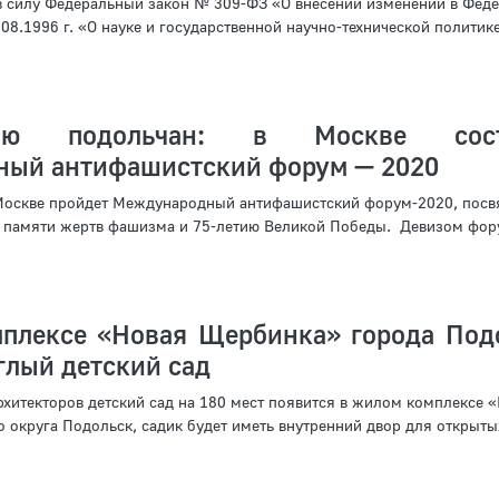
л в силу Федеральный закон № 309-ФЗ «О внесении изменений в Фед
08.1996 г. «О науке и государственной научно-технической политик
ию подольчан: в Москве сост
ый антифашистский форум — 2020
 Москве пройдет Международный антифашистский форум-2020, пос
памяти жертв фашизма и 75-летию Великой Победы. Девизом фор
плексе «Новая Щербинка» города Под
глый детский сад
рхитекторов детский сад на 180 мест появится в жилом комплексе 
округа Подольск, садик будет иметь внутренний двор для открытых