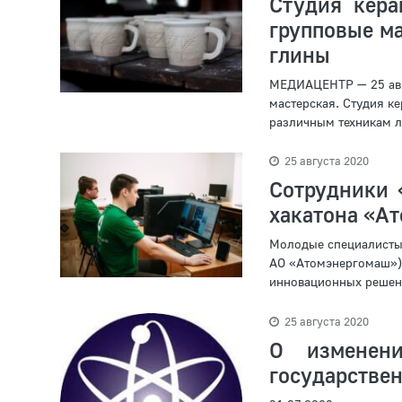
Студия кера
групповые ма
глины
МЕДИАЦЕНТР — 25 авгу
мастерская. Студия к
различным техникам ле
25 августа 2020
Сотрудники 
хакатона «А
Молодые специалисты
АО «Атомэнергомаш») 
инновационных решени
25 августа 2020
О изменен
государствен