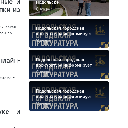
ьные и
Подольске
пки из
вчера
мическая
Подольская городская
ссы по
прокуратура информирует
вчера
нлайн-
Подольская городская
прокуратура информирует
вчера
атома –
Подольская городская
прокуратура информирует
вчера
уке и