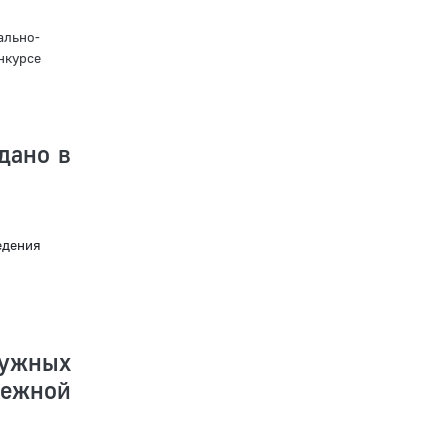
ально-
нкурсе
дано в
едения
ружных
дежной