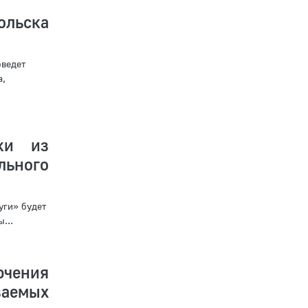
ольска
оведет
а,
ки из
льного
уги» будет
...
ючения
аемых