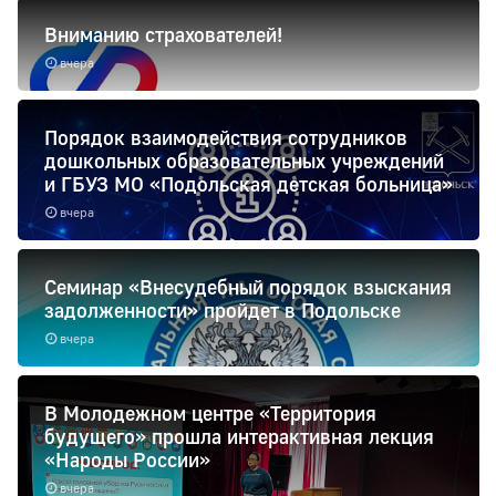
Вниманию страхователей!
вчера
Порядок взаимодействия сотрудников
дошкольных образовательных учреждений
и ГБУЗ МО «Подольская детская больница»
вчера
Семинар «Внесудебный порядок взыскания
задолженности» пройдет в Подольске
вчера
В Молодежном центре «Территория
будущего» прошла интерактивная лекция
«Народы России»
вчера