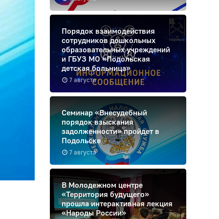
Порядок взаимодействия
сотрудников дошкольных
образовательных учреждений
и ГБУЗ МО «Подольская
детская больница»
7 августа
Семинар «Внесудебный
порядок взыскания
задолженности» пройдет в
Подольске
7 августа
В Молодежном центре
«Территория будущего»
прошла интерактивная лекция
«Народы России»