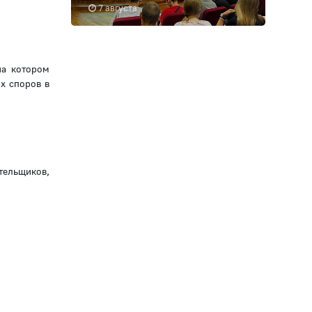
7 августа
на котором
х споров в
тельщиков,