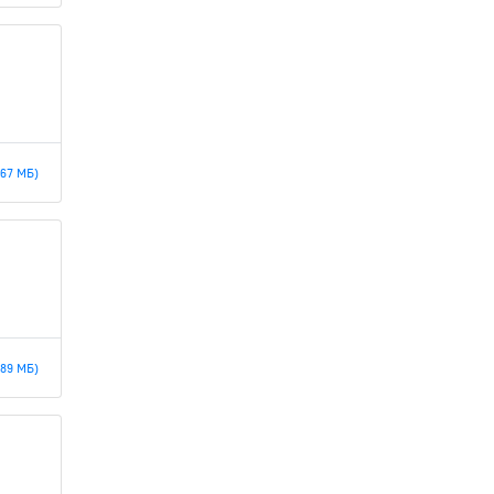
.67 МБ)
.89 МБ)