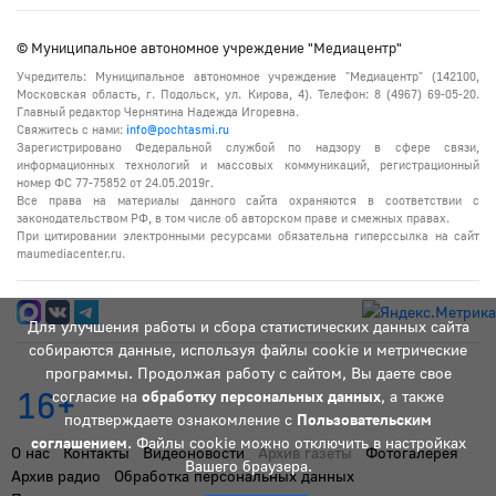
© Муниципальное автономное учреждение "Медиацентр"
Учредитель: Муниципальное автономное учреждение "Медиацентр" (142100,
Московская область, г. Подольск, ул. Кирова, 4). Телефон: 8 (4967) 69-05-20.
Главный редактор Чернятина Надежда Игоревна.
Свяжитесь с нами:
info@pochtasmi.ru
Зарегистрировано Федеральной службой по надзору в сфере связи,
информационных технологий и массовых коммуникаций, регистрационный
номер ФС 77-75852 от 24.05.2019г.
Все права на материалы данного сайта охраняются в соответствии с
законодательством РФ, в том числе об авторском праве и смежных правах.
При цитировании электронными ресурсами обязательна гиперссылка на сайт
maumediacenter.ru.
Для улучшения работы и сбора статистических данных сайта
собираются данные, используя файлы cookie и метрические
программы. Продолжая работу с сайтом, Вы даете свое
16+
согласие на
обработку персональных данных
, а также
подтверждаете ознакомление с
Пользовательским
соглашением
. Файлы cookie можно отключить в настройках
О нас
Контакты
Видеоновости
Архив газеты
Фотогалерея
Вашего браузера.
Архив радио
Обработка персональных данных