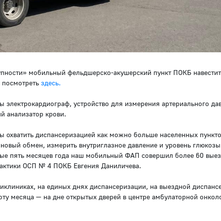
тупности» мобильный фельдшерско-акушерский пункт ПОКБ навести
о посмотреть
здесь
.
 электрокардиограф, устройство для измерения артериального да
й анализатор крови.
 охватить диспансеризацией как можно больше населенных пункто
иновый обмен, измерить внутриглазное давление и уровень глюкозы 
вые пять месяцев года наш мобильный ФАП совершил более 60 выез
актики ОСП № 4 ПОКБ Евгения Даниличева.
ликлиниках, на единых днях диспансеризации, на выездной диспанс
оту месяца — на дне открытых дверей в центре амбулаторной онкол