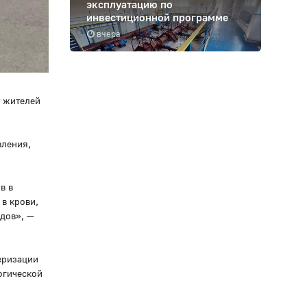
эксплуатацию по
инвестиционной программе
вчера
т жителей
вления,
в в
в крови,
дов», —
еризации
огической