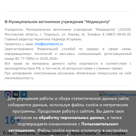
© Муниципальное автономное учреждение "Медиацентр"
Учредитель: Муниципальное автономное учреждение "Медиацентр" (142100,
Московская область, г. Подольск, ул. Кирова, 4). Телефон: 8 (4967) 69-05-20.
Главный редактор Чернятина Надежда Игоревна.
Свяжитесь с нами:
info@pochtasmi.ru
Зарегистрировано Федеральной службой по надзору в сфере связи,
информационных технологий и массовых коммуникаций, регистрационный
номер ФС 77-75852 от 24.05.2019г.
Все права на материалы данного сайта охраняются в соответствии с
законодательством РФ, в том числе об авторском праве и смежных правах.
При цитировании электронными ресурсами обязательна гиперссылка на сайт
maumediacenter.ru.
Для улучшения работы и сбора статистических данных сайта
собираются данные, используя файлы cookie и метрические
программы. Продолжая работу с сайтом, Вы даете свое
16+
согласие на
обработку персональных данных
, а также
подтверждаете ознакомление с
Пользовательским
соглашением
. Файлы cookie можно отключить в настройках
О нас
Контакты
Видеоновости
Архив газеты
Фотогалерея