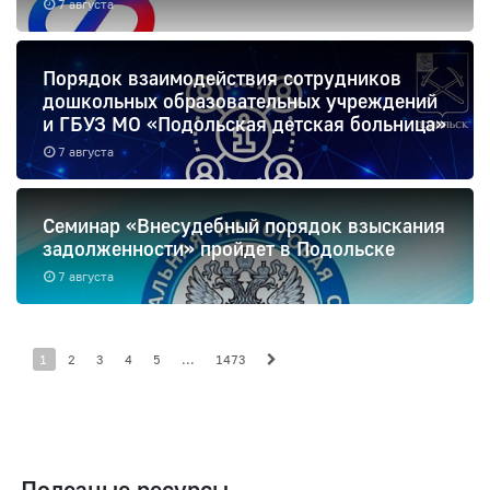
7 августа
Порядок взаимодействия сотрудников
дошкольных образовательных учреждений
и ГБУЗ МО «Подольская детская больница»
7 августа
Семинар «Внесудебный порядок взыскания
задолженности» пройдет в Подольске
7 августа
1
2
3
4
5
...
1473
Полезные ресурсы