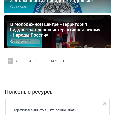
задолженности» пройдет в Подольске
7 августа
В Молодежном центре «Территория
будущего» прошла интерактивная лекция
«Народы России»
7 августа
1
2
3
4
5
...
1473
Полезные ресурсы
Гаражная амнистия: Что важно знать?