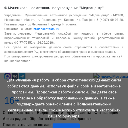
© Муниципальное автономное учреждение "Медиацентр"
Учредитель: Муниципальное автономное учреждение "Медиацентр" (142100,
Московская область, г. Подольск, ул. Кирова, 4). Телефон: 8 (4967) 69-05-20.
Главный редактор Чернятина Надежда Игоревна.
Свяжитесь с нами:
info@pochtasmi.ru
Зарегистрировано Федеральной службой по надзору в сфере связи,
информационных технологий и массовых коммуникаций, регистрационный
номер ФС 77-75852 от 24.05.2019г.
Все права на материалы данного сайта охраняются в соответствии с
законодательством РФ, в том числе об авторском праве и смежных правах.
При цитировании электронными ресурсами обязательна гиперссылка на сайт
maumediacenter.ru.
Для улучшения работы и сбора статистических данных сайта
собираются данные, используя файлы cookie и метрические
программы. Продолжая работу с сайтом, Вы даете свое
16+
согласие на
обработку персональных данных
, а также
подтверждаете ознакомление с
Пользовательским
соглашением
. Файлы cookie можно отключить в настройках
О нас
Контакты
Видеоновости
Архив газеты
Фотогалерея
Вашего браузера.
Архив радио
Обработка персональных данных
Пользовательское соглашение