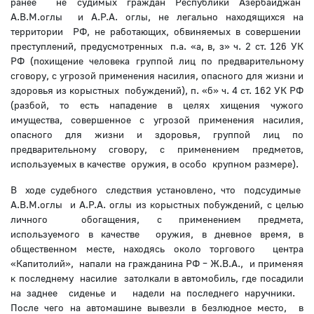
ранее не судимых граждан Республики Азербайджан
А.В.М.оглы и А.Р.А. оглы, не легально находящихся на
территории РФ, не работающих, обвиняемых в совершении
преступлений, предусмотренных п.а. «а, в, з» ч. 2 ст. 126 УК
РФ (похищение человека группой лиц по предварительному
сговору, с угрозой применения насилия, опасного для жизни и
здоровья из корыстных побуждений), п. «б» ч. 4 ст. 162 УК РФ
(разбой, то есть нападение в целях хищения чужого
имущества, совершенное с угрозой применения насилия,
опасного для жизни и здоровья, группой лиц по
предварительному сговору, с применением предметов,
используемых в качестве оружия, в особо крупном размере).
В ходе судебного следствия установлено, что подсудимые
А.В.М.оглы и А.Р.А. оглы из корыстных побуждений, с целью
личного обогащения, с применением предмета,
используемого в качестве оружия, в дневное время, в
общественном месте, находясь около торгового центра
«Капитолий», напали на гражданина РФ – Ж.В.А., и применяя
к последнему насилие затолкали в автомобиль, где посадили
на заднее сиденье и надели на последнего наручники.
После чего на автомашине вывезли в безлюдное место, в