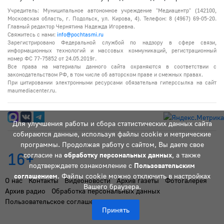
Учредитель: Муниципальное автономное учреждение "Медиацентр" (142100,
Московская область, г. Подольск, ул. Кирова, 4). Телефон: 8 (4967) 69-05-20.
Главный редактор Чернятина Надежда Игоревна.
Свяжитесь с нами:
info@pochtasmi.ru
Зарегистрировано Федеральной службой по надзору в сфере связи,
информационных технологий и массовых коммуникаций, регистрационный
номер ФС 77-75852 от 24.05.2019г.
Все права на материалы данного сайта охраняются в соответствии с
законодательством РФ, в том числе об авторском праве и смежных правах.
При цитировании электронными ресурсами обязательна гиперссылка на сайт
maumediacenter.ru.
Для улучшения работы и сбора статистических данных сайта
собираются данные, используя файлы cookie и метрические
программы. Продолжая работу с сайтом, Вы даете свое
16+
согласие на
обработку персональных данных
, а также
подтверждаете ознакомление с
Пользовательским
соглашением
. Файлы cookie можно отключить в настройках
О нас
Контакты
Видеоновости
Архив газеты
Фотогалерея
Вашего браузера.
Архив радио
Обработка персональных данных
Пользовательское соглашение
Принять