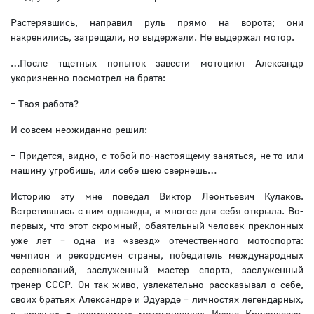
Растерявшись, направил руль прямо на ворота; они
накренились, затрещали, но выдержали. Не выдержал мотор.
…После тщетных попыток завести мотоцикл Александр
укоризненно посмотрел на брата:
– Твоя работа?
И совсем неожиданно решил:
– Придется, видно, с тобой по-настоящему заняться, не то или
машину угробишь, или себе шею свернешь…
Историю эту мне поведал Виктор Леонтьевич Кулаков.
Встретившись с ним однажды, я многое для себя открыла. Во-
первых, что этот скромный, обаятельный человек преклонных
уже лет – одна из «звезд» отечественного мотоспорта:
чемпион и рекордсмен страны, победитель международных
соревнований, заслуженный мастер спорта, заслуженный
тренер СССР. Он так живо, увлекательно рассказывал о себе,
своих братьях Александре и Эдуарде – личностях легендарных,
о друзьях – знаменитых мотогонщиках Иване Кривошееве,