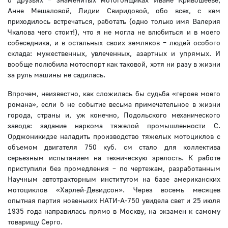
Анне Мешаловой, Лидии Свиридовой, обо всех, с кем
приходилось встречаться, работать (одно только имя Валерия
Чкалова чего стоит!), что я не могла не влюбиться и в моего
собеседника, и в остальных своих земляков – людей особого
склада: мужественных, увлеченных, азартных и упрямых. И
вообще полюбила мотоспорт как таковой, хотя ни разу в жизни
за руль машины не садилась.
Впрочем, неизвестно, как сложилась бы судьба «героев моего
романа», если б не событие весьма примечательное в жизни
города, страны и, уж конечно, Подольского механического
завода: задание наркома тяжелой промышленности С.
Орджоникидзе наладить производство тяжелых мотоциклов с
объемом двигателя 750 куб. см стало для коллектива
серьезным испытанием на техническую зрелость. К работе
приступили без промедления – по чертежам, разработанным
Научным автотракторным институтом на базе американских
мотоциклов «Харлей-Девидсон». Через восемь месяцев
опытная партия новеньких НАТИ-А-750 увидела свет и 25 июля
1935 года направилась прямо в Москву, на экзамен к самому
товарищу Серго.