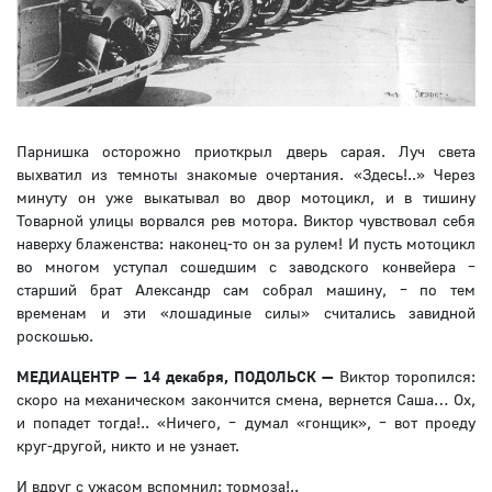
Парнишка осторожно приоткрыл дверь сарая. Луч света
выхватил из темноты знакомые очертания. «Здесь!..» Через
минуту он уже выкатывал во двор мотоцикл, и в тишину
Товарной улицы ворвался рев мотора. Виктор чувствовал себя
наверху блаженства: наконец-то он за рулем! И пусть мотоцикл
во многом уступал сошедшим с заводского конвейера –
старший брат Александр сам собрал машину, – по тем
временам и эти «лошадиные силы» считались завидной
роскошью.
МЕДИАЦЕНТР — 14 декабря, ПОДОЛЬСК —
Виктор торопился:
скоро на механическом закончится смена, вернется Саша… Ох,
и попадет тогда!.. «Ничего, – думал «гонщик», – вот проеду
круг-другой, никто и не узнает.
И вдруг с ужасом вспомнил: тормоза!..