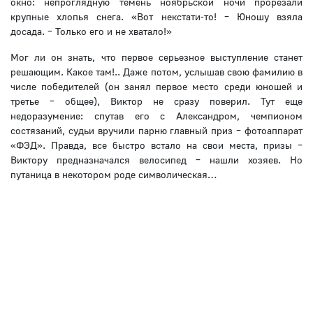
окно: непроглядную темень ноябрьской ночи прорезали
крупные хлопья снега. «Вот некстати-то! – Юношу взяла
досада. – Только его и не хватало!»
Мог ли он знать, что первое серьезное выступление станет
решающим. Какое там!.. Даже потом, услышав свою фамилию в
числе победителей (он занял первое место среди юношей и
третье – общее), Виктор не сразу поверил. Тут еще
недоразумение: спутав его с Александром, чемпионом
состязаний, судьи вручили парню главный приз – фотоаппарат
«ФЭД». Правда, все быстро встало на свои места, призы –
Виктору предназначался велосипед – нашли хозяев. Но
путаница в некотором роде символическая…