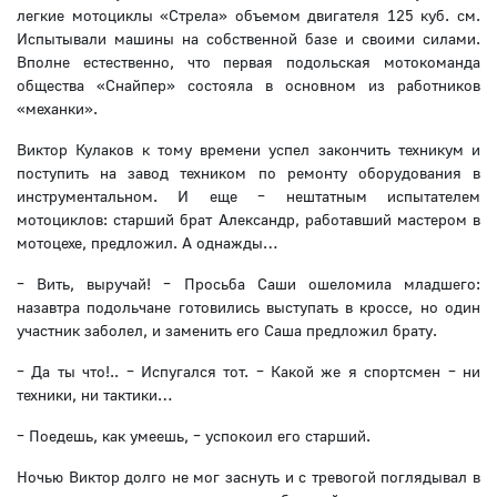
легкие мотоциклы «Стрела» объемом двигателя 125 куб. см.
Испытывали машины на собственной базе и своими силами.
Вполне естественно, что первая подольская мотокоманда
общества «Снайпер» состояла в основном из работников
«механки».
Виктор Кулаков к тому времени успел закончить техникум и
поступить на завод техником по ремонту оборудования в
инструментальном. И еще – нештатным испытателем
мотоциклов: старший брат Александр, работавший мастером в
мотоцехе, предложил. А однажды…
– Вить, выручай! – Просьба Саши ошеломила младшего:
назавтра подольчане готовились выступать в кроссе, но один
участник заболел, и заменить его Саша предложил брату.
– Да ты что!.. – Испугался тот. – Какой же я спортсмен – ни
техники, ни тактики…
– Поедешь, как умеешь, – успокоил его старший.
Ночью Виктор долго не мог заснуть и с тревогой поглядывал в