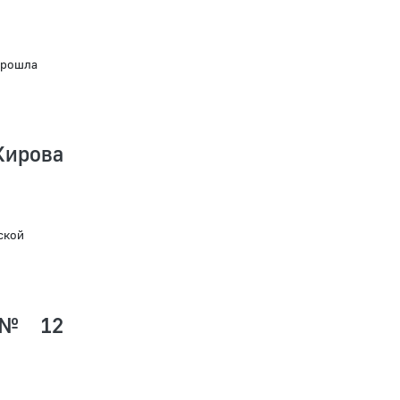
прошла
Кирова
ской
 № 12