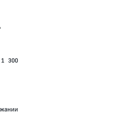
а
 1 300
ржании