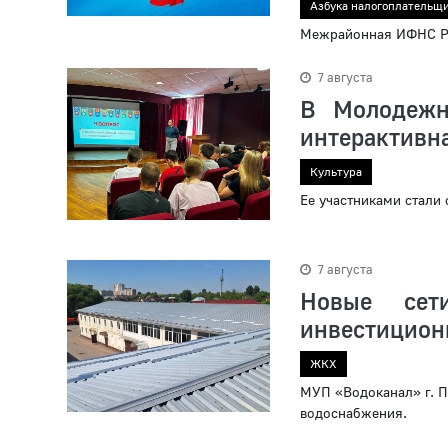
Азбука налогоплательщ
Межрайонная ИФНС Ро
7 августа
В Молодежн
интерактивн
Культура
Ее участниками стали 
7 августа
Новые се
инвестицион
ЖКХ
МУП «Водоканал» г. П
водоснабжения.