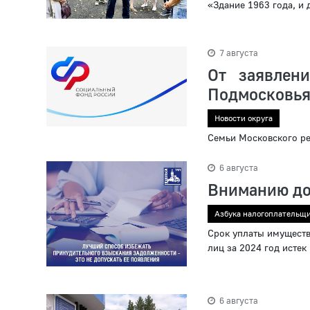
«Здание 1963 года, и
7 августа
От заявлен
Подмосковь
Новости округа
Семьи Московского ре
6 августа
Вниманию до
Азбука налогоплательщ
Срок уплаты имуществ
лиц за 2024 год истек
6 августа