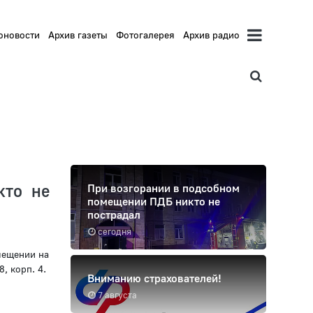
оновости
Архив газеты
Фотогалерея
Архив радио
кто не
При возгорании в подсобном
помещении ПДБ никто не
пострадал
сегодня
мещении на
, корп. 4.
Вниманию страхователей!
7 августа