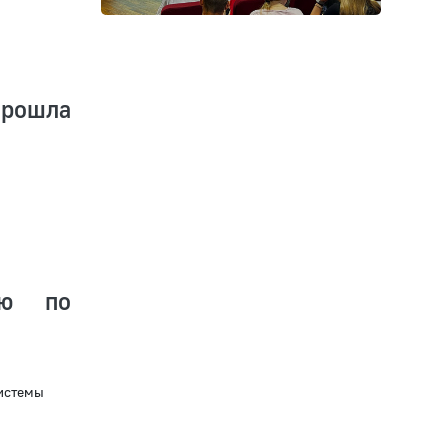
прошла
ию по
истемы