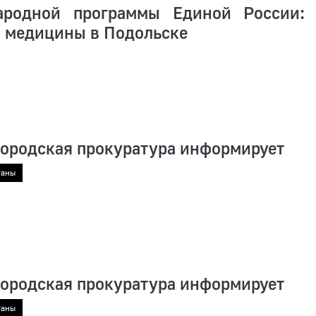
ародной программы Единой России:
 медицины в Подольске
городская прокуратура информирует
ганы
городская прокуратура информирует
ганы