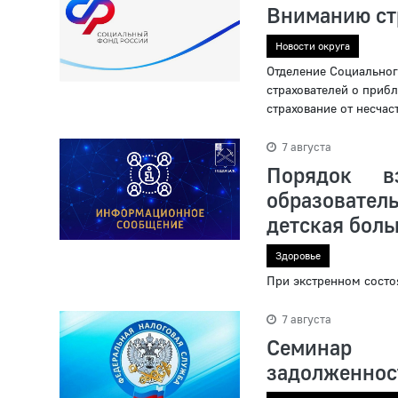
Вниманию ст
Новости округа
Отделение Социальног
страхователей о приб
страхование от несчас
7 августа
Порядок вз
образовате
детская бол
Здоровье
При экстренном состо
7 августа
Семинар 
задолженнос