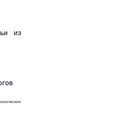
ьи из
огов
физических