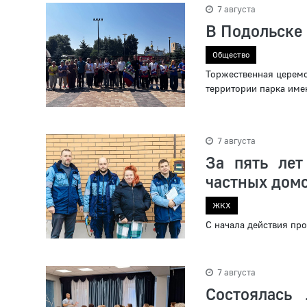
7 августа
В Подольске 
Общество
Торжественная церемо
территории парка име
7 августа
За пять лет
частных дом
ЖКХ
С начала действия пр
7 августа
Состоялась