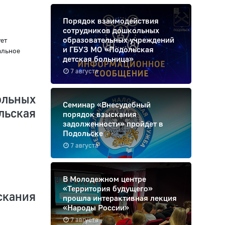
Порядок взаимодействия
сотрудников дошкольных
образовательных учреждений
ет
и ГБУЗ МО «Подольская
альное
детская больница»
7 августа
льных
Семинар «Внесудебный
льская
порядок взыскания
задолженности» пройдет в
Подольске
7 августа
В Молодежном центре
«Территория будущего»
кания
прошла интерактивная лекция
«Народы России»
7 августа