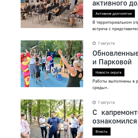
активного до
Активное долголетие
В территориальном от
встреча с представит
7 августа
Обновленные
и Парковой
Новости округа
Работы выполнены в 
среды».
7 августа
С капремон
ознакомился
Власть