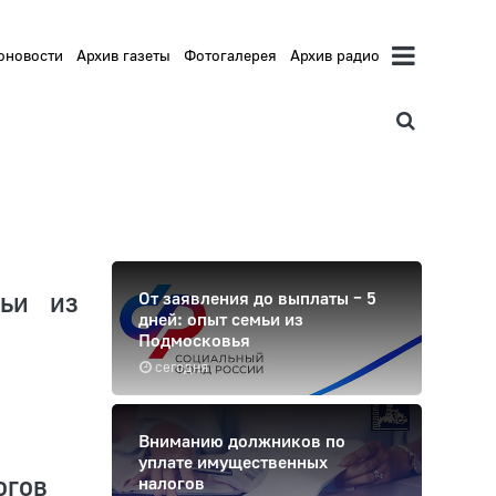
оновости
Архив газеты
Фотогалерея
Архив радио
ьи из
От заявления до выплаты – 5
дней: опыт семьи из
Подмосковья
сегодня
Вниманию должников по
уплате имущественных
огов
налогов