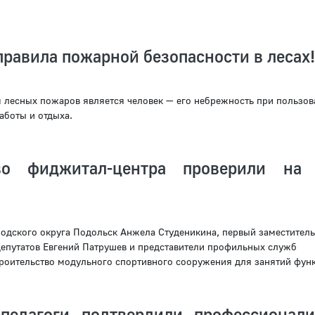
равила пожарной безопасности в лесах!
лесных пожаров является человек — его небрежность при пользов
аботы и отдыха.
тво фиджитал-центра проверили на
родского округа Подольск Анжела Студеникина, первый заместитель
депутатов Евгений Патрушев и представители профильных служб
роительство модульного спортивного сооружения для занятий функ
педагоги подтвердили профессионал