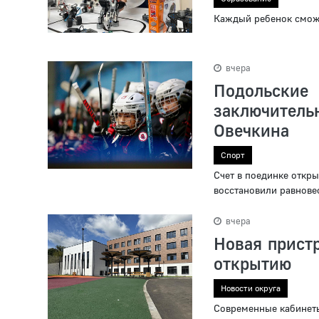
Каждый ребенок сможе
вчера
Подольск
заключительн
Овечкина
Спорт
Счет в поединке откр
восстановили равнове
вчера
Новая прист
открытию
Новости округа
Современные кабинеты