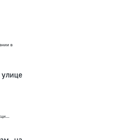
ании в
 улице
ци...
изм на