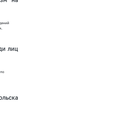
дений
я.
ди лиц
 по
ольска