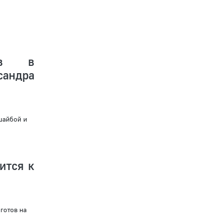
цев в
сандра
шайбой и
ится к
готов на