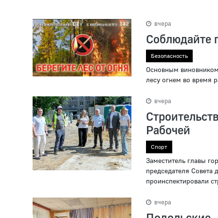
вчера
Соблюдайте п
Безопасность
Основным виновником 
лесу огнем во время р
вчера
Строительс
Рабочей
Спорт
Заместитель главы го
председателя Совета 
проинспектировали ст
вчера
Подольские 