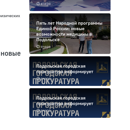
вчера
физических
Пять лет Народной программы
Единой России: новые
возможности медицины в
Подольске
вчера
 новые
Подольская городская
прокуратура информирует
вчера
Подольская городская
прокуратура информирует
вчера