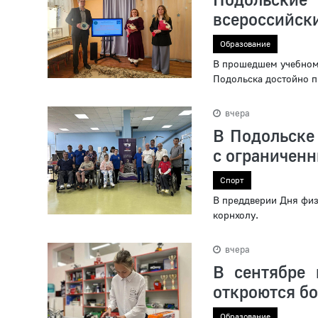
всероссийски
Образование
В прошедшем учебном 
Подольска достойно п
вчера
В Подольске
с ограничен
Спорт
В преддверии Дня физ
корнхолу.
вчера
В сентябре 
откроются бо
Образование