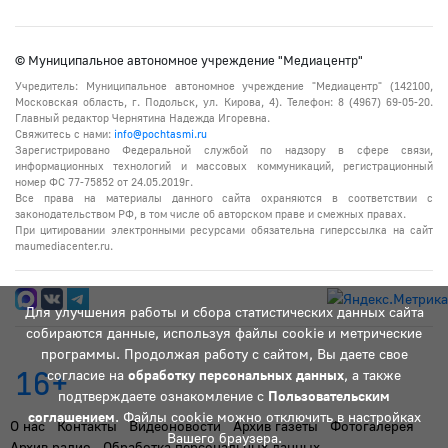
© Муниципальное автономное учреждение "Медиацентр"
Учредитель: Муниципальное автономное учреждение "Медиацентр" (142100,
Московская область, г. Подольск, ул. Кирова, 4). Телефон: 8 (4967) 69-05-20.
Главный редактор Чернятина Надежда Игоревна.
Свяжитесь с нами:
info@pochtasmi.ru
Зарегистрировано Федеральной службой по надзору в сфере связи,
информационных технологий и массовых коммуникаций, регистрационный
номер ФС 77-75852 от 24.05.2019г.
Все права на материалы данного сайта охраняются в соответствии с
законодательством РФ, в том числе об авторском праве и смежных правах.
При цитировании электронными ресурсами обязательна гиперссылка на сайт
maumediacenter.ru.
Для улучшения работы и сбора статистических данных сайта
собираются данные, используя файлы cookie и метрические
программы. Продолжая работу с сайтом, Вы даете свое
16+
согласие на
обработку персональных данных
, а также
подтверждаете ознакомление с
Пользовательским
соглашением
. Файлы cookie можно отключить в настройках
О нас
Контакты
Видеоновости
Архив газеты
Фотогалерея
Вашего браузера.
Архив радио
Обработка персональных данных