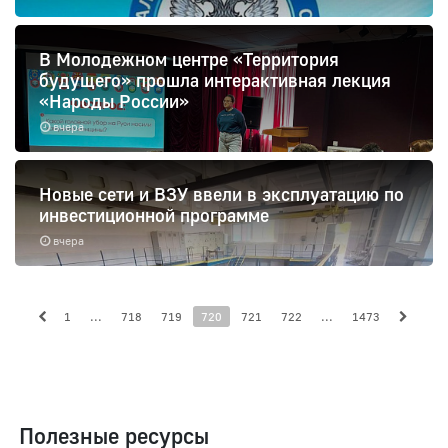
В Молодежном центре «Территория
будущего» прошла интерактивная лекция
«Народы России»
вчера
Новые сети и ВЗУ ввели в эксплуатацию по
инвестиционной программе
вчера
1
...
718
719
720
721
722
...
1473
Полезные ресурсы