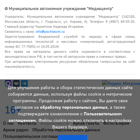
© Муниципальное автономное учреждение "Медиацентр"
Учредитель: Муниципальное автономное учреждение "Медиацентр" (142100,
Московская область, г. Подольск, ул. Кирова, 4). Телефон: 8 (4967) 69-05-20.
Главный редактор Чернятина Надежда Игоревна.
Свяжитесь с нами:
info@pochtasmi.ru
Зарегистрировано Федеральной службой по надзору в сфере связи,
информационных технологий и массовых коммуникаций, регистрационный
номер ФС 77-75852 от 24.05.2019г.
Все права на материалы данного сайта охраняются в соответствии с
законодательством РФ, в том числе об авторском праве и смежных правах.
При цитировании электронными ресурсами обязательна гиперссылка на сайт
maumediacenter.ru.
Для улучшения работы и сбора статистических данных сайта
собираются данные, используя файлы cookie и метрические
программы. Продолжая работу с сайтом, Вы даете свое
16+
согласие на
обработку персональных данных
, а также
подтверждаете ознакомление с
Пользовательским
соглашением
. Файлы cookie можно отключить в настройках
О нас
Контакты
Видеоновости
Архив газеты
Фотогалерея
Вашего браузера.
Архив радио
Обработка персональных данных
Пользовательское соглашение