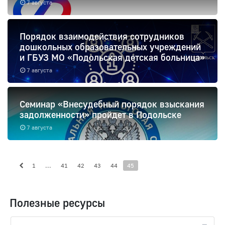
7 августа
Порядок взаимодействия сотрудников
дошкольных образовательных учреждений
и ГБУЗ МО «Подольская детская больница»
7 августа
Семинар «Внесудебный порядок взыскания
задолженности» пройдет в Подольске
7 августа
1
...
41
42
43
44
45
Полезные ресурсы