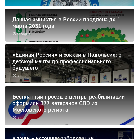
Дачная амнистия в России продлена до 1
марта 2031 года
сегодня
«Единая Россия» и хоккей в Подольске: от
детской мечты до профессионального
будущего
вчера
Бесплатный проезд в центры реабилитации
оформили 377 ветеранов СВО из
Московского региона
вчера
Клещи – источник заболеваний