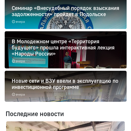
Семинар «Внесудебный порядок взыскания
задолженности» пройдет в Подольске
вчера
В Молодежном центре «Территория
будущего» прошла интерактивная лекция
«Народы России»
вчера
Новые сети и ВЗУ ввели в эксплуатацию по
инвестиционной программе
вчера
Последние новости