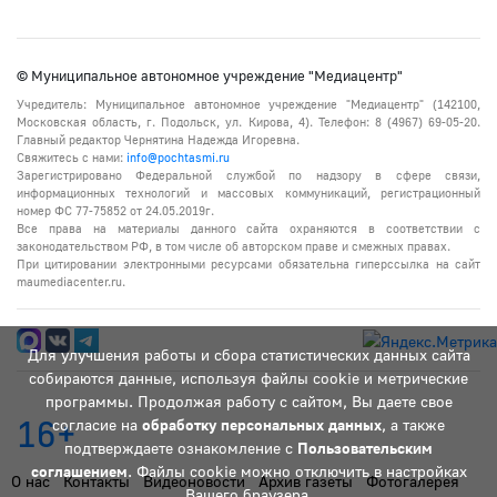
© Муниципальное автономное учреждение "Медиацентр"
Учредитель: Муниципальное автономное учреждение "Медиацентр" (142100,
Московская область, г. Подольск, ул. Кирова, 4). Телефон: 8 (4967) 69-05-20.
Главный редактор Чернятина Надежда Игоревна.
Свяжитесь с нами:
info@pochtasmi.ru
Зарегистрировано Федеральной службой по надзору в сфере связи,
информационных технологий и массовых коммуникаций, регистрационный
номер ФС 77-75852 от 24.05.2019г.
Все права на материалы данного сайта охраняются в соответствии с
законодательством РФ, в том числе об авторском праве и смежных правах.
При цитировании электронными ресурсами обязательна гиперссылка на сайт
maumediacenter.ru.
Для улучшения работы и сбора статистических данных сайта
собираются данные, используя файлы cookie и метрические
программы. Продолжая работу с сайтом, Вы даете свое
16+
согласие на
обработку персональных данных
, а также
подтверждаете ознакомление с
Пользовательским
соглашением
. Файлы cookie можно отключить в настройках
О нас
Контакты
Видеоновости
Архив газеты
Фотогалерея
Вашего браузера.