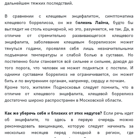
дальнейшем тяжких последствий.
В сравнении с клещевым энцефалитом, симптоматика
клещевого боррелиоза, он же б
олезнь Лайма,
будто бы
выглядит не столь кошмарной, но это, разумеется, не так. Да, в
отличие от стремительно развивающегося клещевого
энцефалита, заболевание клещевым боррелиозом может
тянуться годами, проявляя себя лишь незначительными
подъемами температуры и слабой болью в суставах. Но
постепенно боли становятся всё сильнее и сильнее, доходя до
того порога, что человек не может подняться с постели. И
одними суставами боррелиоз не ограничивается, он может
бить и по внутренним органам, например, сердцу и почкам.
Кроме того, жителям Подмосковья следует помнить, что в
отличие от клещевого энцефалита, клещевой боррелиоз
достаточно широко распространен в Московской области.
Как же уберечь себя и близких от этих недугов?
Если речь идет
об энцефалите, то здесь в первую очередь можно
рекомендовать вакцинацию, которую следует начинать за
несколько месяцев перед поездкой в регион, где