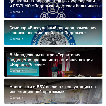
дошкольных образовательных учреждений
и ГБУЗ МО «Подольская детская больница»
сегодня
Семинар «Внесудебный порядок взыскания
задолженности» пройдет в Подольске
сегодня
В Молодежном центре «Территория
будущего» прошла интерактивная лекция
«Народы России»
сегодня
Новые сети и ВЗУ ввели в эксплуатацию по
инвестиционной программе
сегодня