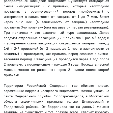
распространен клещевой энцефалит. Существует стандартная
схема иммунизации: - 2 прививки, которые необходимо
поставить в осенне-весенний период (ноябрь-март) с
интервалом в зависимости от вакцины от 1 до 7 мес. Затем
через 5-12 мес. (в зависимости от вакцины) необходимо
поставить 3-ю прививку (она называется первая ревакцинация).
Три прививки – это законченный курс вакцинации. Далее
следуют отдаленные ревакцинации – прививка 1 раз в 3 года; и
- ускоренная схема вакцинации сокращается интервал между
1-й и 2-й прививкой (от 2 недель до 1 мес. в зависимости от
вакцины) и проводится, как правило, перед сезоном в зимне-
весенний период. Ревакцинация проводится через 1 год после
2 прививки, в последующем – каждые 3 года. Посещать лесной
массив можно не ранее чем через 2 недели после второй
прививки.
Территории Российской Федерации, где обитают клещи,
зараженные вирусом клещевого энцефалита, можно узнать на
сайте Федеральной службы Роспотребнадзора, в Московской
области эндемичными признаны только Дмитровский и
Талдомский районы. От боррелиоза же на данный момент
вакцины не существует и тут, прежде всего, следует избегать