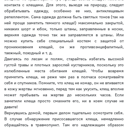
контакта с клещами. Для этого, выходя на природу, следует
обрабатывать одежду, особенно ее низ, антиклещевым
репеллентом. Сама одежда должна быть светлых тонов (так на
ней проще заметить темного клеща!) максимально закрытой,
никаких шорт и юбок, только штаны, заправленные в носки,
верхняя одежда точно так же заправляется в штаны. Или
можно купить себе специальный костюм с защитой от
проникновения клещей, он же противоэнцефалитный,
таежный, походный и т. д.
Двигаясь по лесам и полям, старайтесь избегать высокой
густой травы и плотных зарослей кустарников, поскольку это
излюбленные места обитания клещей. Чтобы вовремя
приметить клеща, не реже чем раз в полчаса осматривайте
себя и спутников. Помните, что клещ не комар, он не впивается
в кожу жертвы мгновенно, перед тем как укусить, клещ вполне
может пребывать на жертве до нескольких часов. Если
заметили клеща просто смахните его, ни в коем случае не
давите!
Вернувшись домой, первым делом тщательно осмотрите себя.
В случае обнаружение присосавшегося клеща, немедленно
обращайтесь в травмопункт. Там его надлежащим образом