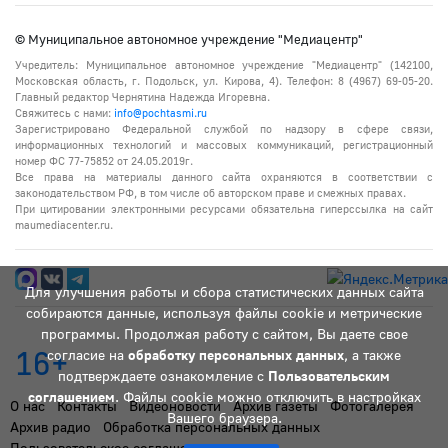
© Муниципальное автономное учреждение "Медиацентр"
Учредитель: Муниципальное автономное учреждение "Медиацентр" (142100,
Московская область, г. Подольск, ул. Кирова, 4). Телефон: 8 (4967) 69-05-20.
Главный редактор Чернятина Надежда Игоревна.
Свяжитесь с нами:
info@pochtasmi.ru
Зарегистрировано Федеральной службой по надзору в сфере связи,
информационных технологий и массовых коммуникаций, регистрационный
номер ФС 77-75852 от 24.05.2019г.
Все права на материалы данного сайта охраняются в соответствии с
законодательством РФ, в том числе об авторском праве и смежных правах.
При цитировании электронными ресурсами обязательна гиперссылка на сайт
maumediacenter.ru.
Для улучшения работы и сбора статистических данных сайта
собираются данные, используя файлы cookie и метрические
программы. Продолжая работу с сайтом, Вы даете свое
16+
согласие на
обработку персональных данных
, а также
подтверждаете ознакомление с
Пользовательским
соглашением
. Файлы cookie можно отключить в настройках
О нас
Контакты
Видеоновости
Архив газеты
Фотогалерея
Вашего браузера.
Архив радио
Обработка персональных данных
Пользовательское соглашение