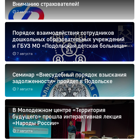
Вниманию страхователей!
7 августа
Порядок взаимодействия сотрудников
дошкольных образовательных учреждений
и ГБУЗ МО «Подольская детская больница»
7 августа
Семинар «Внесудебный порядок взыскания
задолженности» пройдет в Подольске
7 августа
В Молодежном центре «Территория
будущего» прошла интерактивная лекция
«Народы России»
7 августа