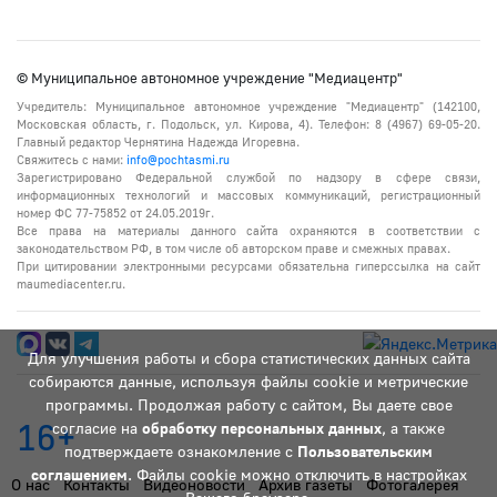
© Муниципальное автономное учреждение "Медиацентр"
Учредитель: Муниципальное автономное учреждение "Медиацентр" (142100,
Московская область, г. Подольск, ул. Кирова, 4). Телефон: 8 (4967) 69-05-20.
Главный редактор Чернятина Надежда Игоревна.
Свяжитесь с нами:
info@pochtasmi.ru
Зарегистрировано Федеральной службой по надзору в сфере связи,
информационных технологий и массовых коммуникаций, регистрационный
номер ФС 77-75852 от 24.05.2019г.
Все права на материалы данного сайта охраняются в соответствии с
законодательством РФ, в том числе об авторском праве и смежных правах.
При цитировании электронными ресурсами обязательна гиперссылка на сайт
maumediacenter.ru.
Для улучшения работы и сбора статистических данных сайта
собираются данные, используя файлы cookie и метрические
программы. Продолжая работу с сайтом, Вы даете свое
16+
согласие на
обработку персональных данных
, а также
подтверждаете ознакомление с
Пользовательским
соглашением
. Файлы cookie можно отключить в настройках
О нас
Контакты
Видеоновости
Архив газеты
Фотогалерея