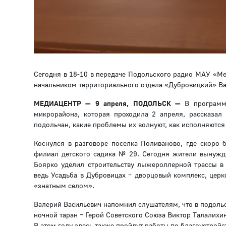
Сегодня в 18-10 в передаче Подольского радио МАУ «Ме
начальником территориального отдела «Дубровицкий» В
МЕДИАЦЕНТР — 9 апреля, ПОДОЛЬСК —
В программе
микрорайона, которая проходила 2 апреля, рассказал
подольчан, какие проблемы их волнуют, как исполняются
Коснулся в разговоре поселка Поливаново, где скоро б
филиал детского садика № 29. Сегодня жители вынужд
Боярко уделил строительству лыжероллерной трассы в Д
ведь Усадьба в Дубровицах – дворцовый комплекс, цер
«знатным селом».
Валерий Васильевич напомнил слушателям, что в подоль
ночной таран – Герой Советского Союза Виктор Талалихин
В этом году здесь также пройдут работы по благоустройс