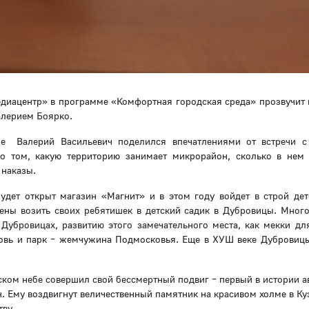
диацентр» в программе «Комфортная городская среда» прозвучит 
алерием Боярко.
 Валерий Васильевич поделился впечатлениями от встречи с
 о том, какую территорию занимает микрорайон, сколько в нем
 наказы.
удет открыт магазин «Магнит» и в этом году войдет в строй дет
ены возить своих ребятишек в детский садик в Дубровицы. Мног
убровицах, развитию этого замечательного места, как мекки для
ковь и парк – жемчужина Подмосковья. Еще в ХУШ веке Дубровиц
ском небе совершил свой бессмертный подвиг – первый в истории а
. Ему воздвигнут величественный памятник на красивом холме в Ку
тву.