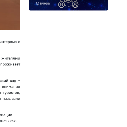
вчера
интервью с
 жителями
 проживает
ский сад –
о внимания
 туристов,
ы называли
виации
знечиках.