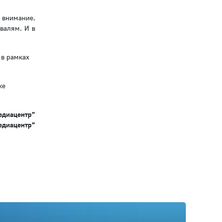
 внимание.
валям. И в
 в рамках
ке
едиацентр”
едиацентр”