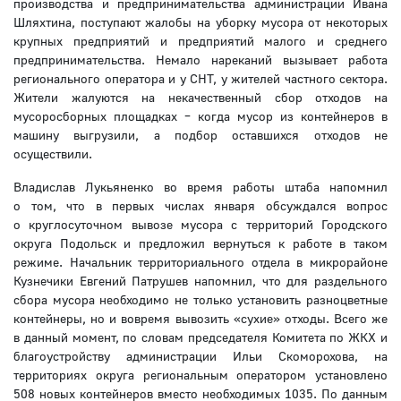
производства и предпринимательства администрации Ивана
Шляхтина, поступают жалобы на уборку мусора от некоторых
крупных предприятий и предприятий малого и среднего
предпринимательства. Немало нареканий вызывает работа
регионального оператора и у СНТ, у жителей частного сектора.
Жители жалуются на некачественный сбор отходов на
мусоросборных площадках – когда мусор из контейнеров в
машину выгрузили, а подбор оставшихся отходов не
осуществили.
Владислав Лукьяненко во время работы штаба напомнил
о том, что в первых числах января обсуждался вопрос
о круглосуточном вывозе мусора с территорий Городского
округа Подольск и предложил вернуться к работе в таком
режиме. Началь­ник территориального отдела в микрорайоне
Кузнечики Евгений Патрушев напомнил, что для раздельного
сбора мусора необходимо не только установить разноцветные
контейнеры, но и вовремя вывозить «сухие» отходы. Всего же
в данный момент, по словам председателя Комитета по ЖКХ и
благоустройству администрации Ильи Скоморохова, на
территориях округа региональным оператором установлено
508 новых контейнеров вместо необходимых 1035. По данным