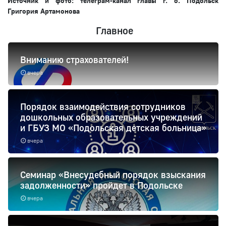
Источник и фото: телеграм-канал главы г. о. Подольск
Григория Артамонова
Главное
Вниманию страхователей!
вчера
Порядок взаимодействия сотрудников
дошкольных образовательных учреждений
и ГБУЗ МО «Подольская детская больница»
вчера
Семинар «Внесудебный порядок взыскания
задолженности» пройдет в Подольске
вчера