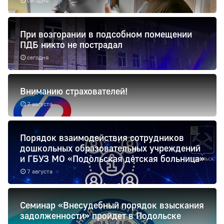
сегодня
При возгорании в подсобном помещении
ПДБ никто не пострадал
сегодня
Вниманию страхователей!
7 августа
Порядок взаимодействия сотрудников
дошкольных образовательных учреждений
и ГБУЗ МО «Подольская детская больница»
7 августа
Семинар «Внесудебный порядок взыскания
задолженности» пройдет в Подольске