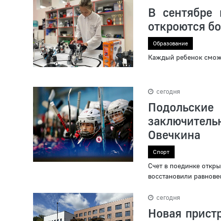
В сентябре 
откроются бо
Образование
Каждый ребенок сможе
сегодня
Подольск
заключительн
Овечкина
Спорт
Счет в поединке откр
восстановили равнове
сегодня
Новая прист