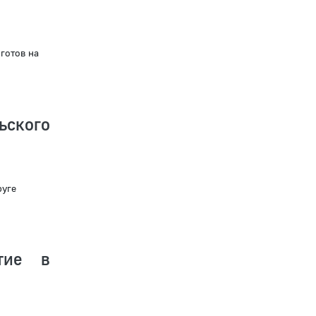
готов на
ьского
руге
тие в