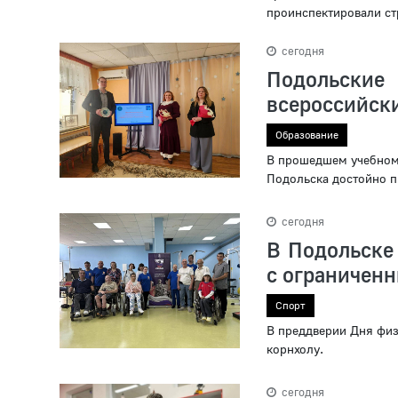
проинспектировали ст
сегодня
Подольские 
всероссийски
Образование
В прошедшем учебном 
Подольска достойно п
сегодня
В Подольске
с ограничен
Спорт
В преддверии Дня физ
корнхолу.
сегодня