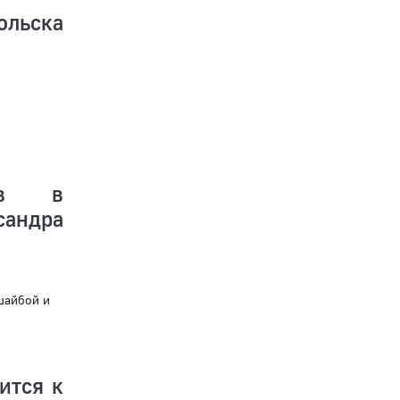
ольска
цев в
сандра
шайбой и
ится к