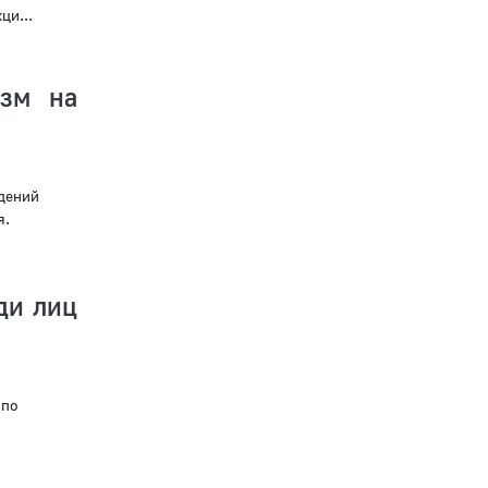
ци...
изм на
дений
я.
ди лиц
 по