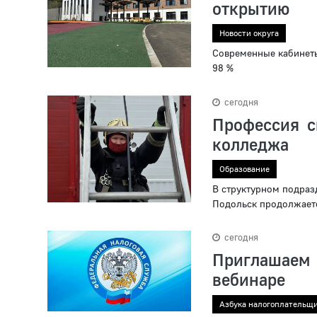
открытию
Новости округа
Современные кабинеты
98 %
сегодня
Профессия с
колледжа
Образование
В структурном подраз
Подольск продолжает
сегодня
Приглашаем
вебинаре
Азбука налогоплательщ