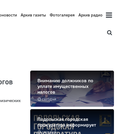
оновости
Архив газеты
Фотогалерея
Архив радио
огов
Вниманию должников по
уплате имущественных
налогов
сегодня
физических
Подольская городская
прокуратура информирует
сегодня