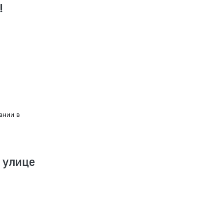
!
ании в
 улице