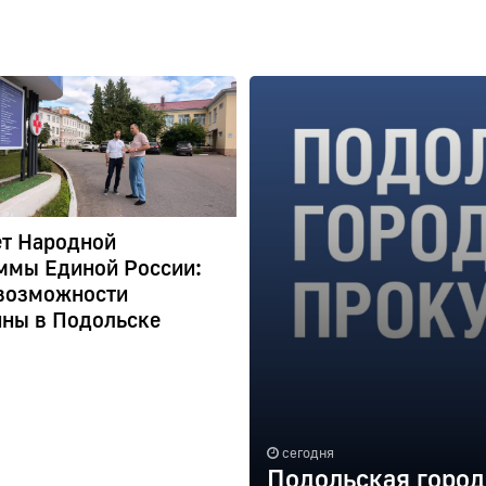
ет Народной
ммы Единой России:
возможности
ны в Подольске
сегодня
Подольская город