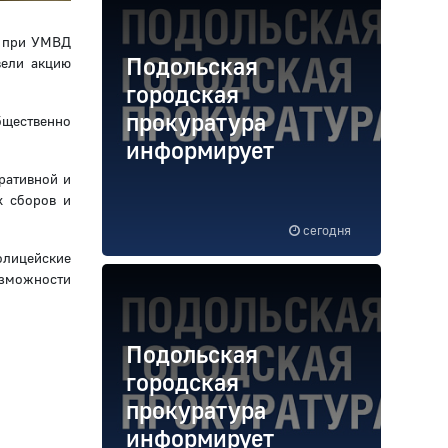
а при УМВД
Подольская
вели акцию
городская
прокуратура
бщественно
информирует
ративной и
х сборов и
сегодня
олицейские
озможности
Подольская
городская
прокуратура
информирует