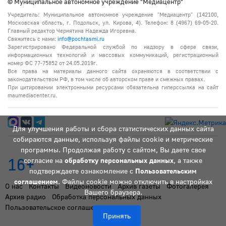
© Муниципальное автономное учреждение "Медиацентр"
Учредитель: Муниципальное автономное учреждение "Медиацентр" (142100,
Московская область, г. Подольск, ул. Кирова, 4). Телефон: 8 (4967) 69-05-20.
Главный редактор Чернятина Надежда Игоревна.
Свяжитесь с нами:
info@pochtasmi.ru
Зарегистрировано Федеральной службой по надзору в сфере связи,
информационных технологий и массовых коммуникаций, регистрационный
номер ФС 77-75852 от 24.05.2019г.
Все права на материалы данного сайта охраняются в соответствии с
законодательством РФ, в том числе об авторском праве и смежных правах.
При цитировании электронными ресурсами обязательна гиперссылка на сайт
maumediacenter.ru.
Для улучшения работы и сбора статистических данных сайта
собираются данные, используя файлы cookie и метрические
программы. Продолжая работу с сайтом, Вы даете свое
16+
согласие на
обработку персональных данных
, а также
подтверждаете ознакомление с
Пользовательским
соглашением
. Файлы cookie можно отключить в настройках
О нас
Контакты
Видеоновости
Архив газеты
Фотогалерея
Вашего браузера.
Архив радио
Обработка персональных данных
Пользовательское соглашение
Принять