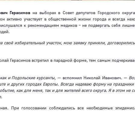
вич Герасимов
на выборах в Совет депутатов Городского округ
 он активно участвует в общественной жизни города и всегда нах
прислушался к рекомендациям медиков – не подвергать себя лишне
юдей.
а свой избирательный участок, мою заявку приняли, договорились
олай Герасимов встретил в парадной форме, тем самым подчеркива
 как и Подольские курсанты
, — вспомнил Николай Иванович. —
Во
еште и других городах Европы. Всегда надеваю форму на праздники
ытие, как для меня, так и для жителей всего округа. Я в этом не 
е.
ная. При голосовании соблюдались все необходимые эпидемио