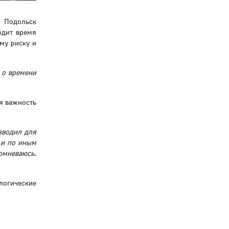
а Подольск
одит время
му риску и
 о времени
я важность
зводил для
 и по иным
сомневаюсь.
логические