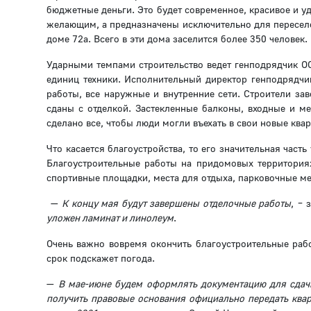
бюджетные деньги. Это будет современное, красивое и 
желающим, а предназначены исключительно для переселен
доме 72а. Всего в эти дома заселится более 350 человек.
Ударными темпами строительство ведет генподрядчик ОО
единиц техники. Исполнительный директор генподрядч
работы, все наружные и внутренние сети. Строители зав
сданы с отделкой. Застекленные балконы, входные и ме
сделано все, чтобы люди могли въехать в свои новые ква
Что касается благоустройства, то его значительная част
Благоустроительные работы на придомовых территориях
спортивные площадки, места для отдыха, парковочные мес
—
К концу мая будут завершены отделочные работы
, – 
уложен ламинат и линолеум
.
Очень важно вовремя окончить благоустроительные раб
срок подскажет погода.
—
В мае-июне будем оформлять документацию для сдачи
получить правовые основания официально передать квар