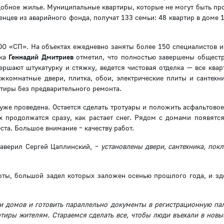
удобное жилье. Муниципальные квартиры, которые не могут быть пр
цев из аварийного фонда, получат 133 семьи: 48 квартир в доме 1
О «СП». На объектах ежедневно заняты более 150 специалистов и
ика
Геннадий Дмитриев
отметил, что полностью завершены общест
ершают штукатурку и стяжку, ведется чистовая отделка — все квар
жкомнатные двери, плитка, обои, электрические плиты и сантехни
ртиры без предварительного ремонта.
ь уже проведена. Остается сделать тротуары и положить асфальтово
 продолжатся сразу, как растает снег. Рядом с домами появятся
та. Большое внимание – качеству работ.
заверил Сергей Цаплинский, –
установлены двери, сантехника, пок
оты, большой задел которых заложен осенью прошлого года, и зд
 домов и готовить параллельно документы в регистрационную пал
тиры жителям. Стараемся сделать все, чтобы люди въехали в новы