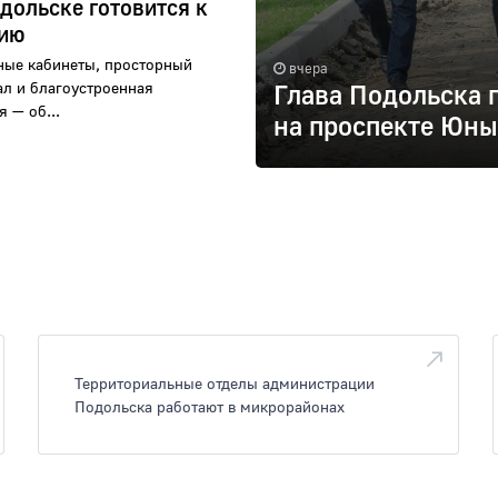
одольске готовится к
тию
ые кабинеты, просторный
вчера
ал и благоустроенная
Глава Подольска 
 — об...
на проспекте Юн
Территориальные отделы администрации
Подольска работают в микрорайонах