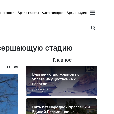
оновости
Архив газеты
Фотогалерея
Архив радио
авершающую стадию
Главное
189
Вниманию должников по
уплате имущественных
налогов
сегодня
Пять лет Народной программы
Единой России: новые