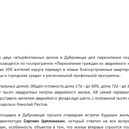
о двух четырёхэтажных домов в Дубровицах для переселения по
озводятся по госпрограмме «Переселение граждан из аварийного
ее 350 жителей округа переедут в новые благоустроенные квартир
ье и городская среда» и региональной профильной программы.
альных домов. Общая готовность дома 17а – до 90%, дома 72а – до 
й тысяч квадратных метров аварийного жилья, 68 семей перееха
доставить жителям аварийного фонда еще шесть с половиной тысяч 
 Подольск Николай Пестов.
площадке в Дубровицах прошла очередная встреча будущих жил
архитектуре
Сергеем Цаплинским
, который ответил на все вопр
овам, особенность объектов в том, что жилье впервые строится по