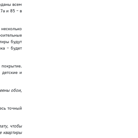
оданы всем
7а и 85 – в
 несколько
роительные
тиры будут
ка – будет
е покрытие.
 детские и
леены обои,
есь точный
ату, чтобы
е квартиры