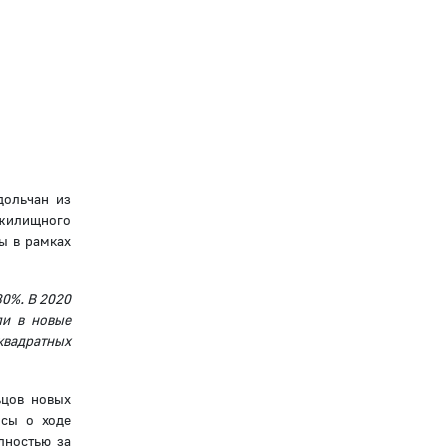
дольчан из
 жилищного
ы в рамках
80%. В 2020
ли в новые
квадратных
ьцов новых
осы о ходе
лностью за