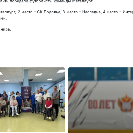
альти победели футболисты команды Металлург.
аллург, 2 место – СК Подолье, 3 место – Наследие, 4 место – Инт
ями.
рнира.