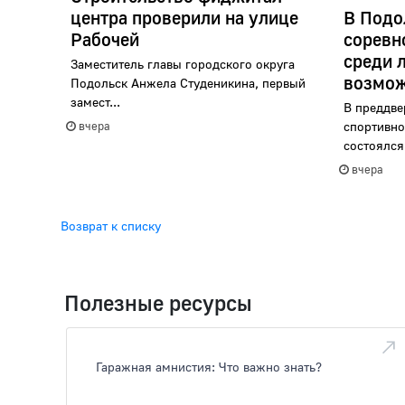
центра проверили на улице
В Подо
Рабочей
соревн
среди 
Заместитель главы городского округа
возмож
Подольск Анжела Студеникина, первый
замест...
В преддве
вчера
спортивно
состоялся 
вчера
Возврат к списку
Полезные ресурсы
Гаражная амнистия: Что важно знать?