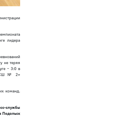
инистрации
чемпионата
нге лидера
оревнований
у не теряя
ге – 3:0 в
ДЮСШ № 2»
их команд.
есс-службы
а Подольск