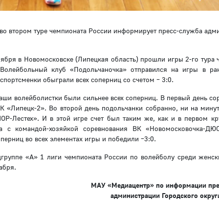
во втором туре чемпионата России информирует пресс-служба адм
ября в Новомосковске (Липецкая область) прошли игры 2-го тура 
Волейбольный клуб «Подольчаночка» отправился на игры в ра
 спортсменки обыграли всех соперниц со счетом – 3:0.
 наши волейболистки были сильнее всех соперниц. В первый день с
К «Липецк-2». Во второй день подольчанки собранно, ни на минут
-Лестех». И в этой игре счет был таким же, как и в первом кру
ура с командой-хозяйкой соревнования ВК «Новомосковочка-
перниц во всех элементах игры и победили –3:0.
дгруппе «А» 1 лиги чемпионата России по волейболу среди женск
абря.
МАУ «Медиацентр» по информации пр
администрации Городского округ