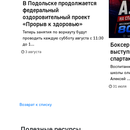
В Подольске продолжается
федеральный
оздоровительный проект
«Прорыв к здоровью»
Теперь занятия по воркауту будут
проводить каждую субботу августа с 11:30
Боксер
до 1...
выступ
3 августа
спарта
Воспитанн
школы ол
Алексей ..
31 июля
Возврат к списку
Полезные ресурсы