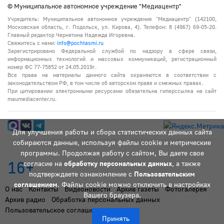
© Муниципальное автономное учреждение "Медиацентр"
Учредитель: Муниципальное автономное учреждение "Медиацентр" (142100,
Московская область, г. Подольск, ул. Кирова, 4). Телефон: 8 (4967) 69-05-20.
Главный редактор Чернятина Надежда Игоревна.
Свяжитесь с нами:
info@pochtasmi.ru
Зарегистрировано Федеральной службой по надзору в сфере связи,
информационных технологий и массовых коммуникаций, регистрационный
номер ФС 77-75852 от 24.05.2019г.
Все права на материалы данного сайта охраняются в соответствии с
законодательством РФ, в том числе об авторском праве и смежных правах.
При цитировании электронными ресурсами обязательна гиперссылка на сайт
maumediacenter.ru.
Для улучшения работы и сбора статистических данных сайта
собираются данные, используя файлы cookie и метрические
программы. Продолжая работу с сайтом, Вы даете свое
16+
согласие на
обработку персональных данных
, а также
подтверждаете ознакомление с
Пользовательским
соглашением
. Файлы cookie можно отключить в настройках
О нас
Контакты
Видеоновости
Архив газеты
Фотогалерея
Вашего браузера.
Архив радио
Обработка персональных данных
Пользовательское соглашение
Принять