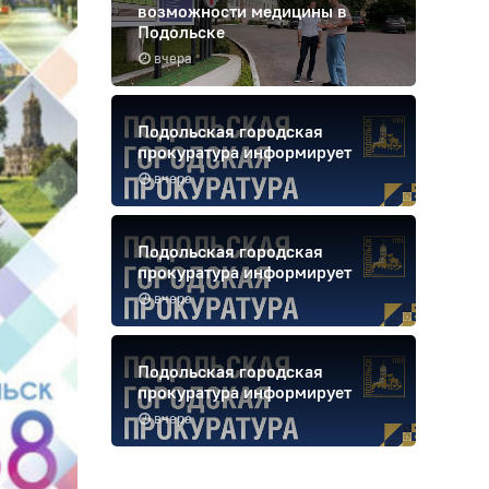
возможности медицины в
Подольске
вчера
Подольская городская
прокуратура информирует
вчера
Подольская городская
прокуратура информирует
вчера
Подольская городская
прокуратура информирует
вчера