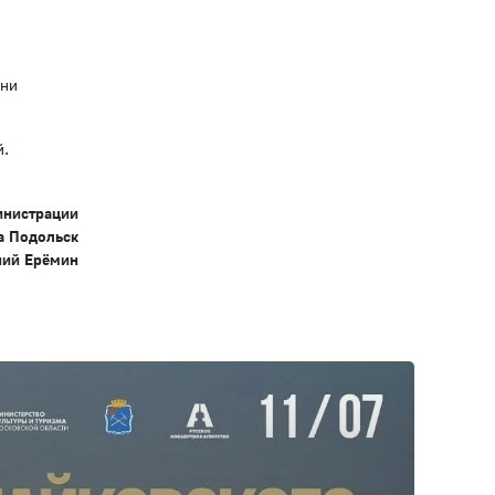
Дни
й.
инистрации
а Подольск
ний Ерёмин