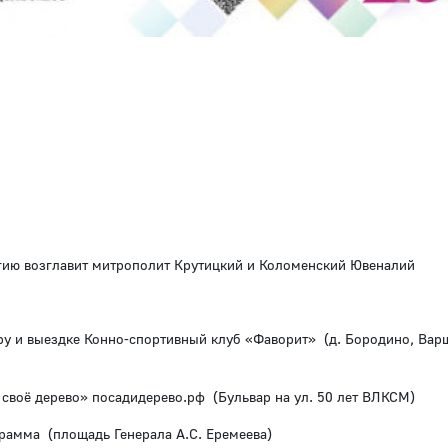
ргию возглавит митрополит Крутицкий и Коломенский Ювеналий
уру и выездке Конно-спортивный клуб «Фаворит» (д. Бородино, Вар
 своё дерево» посадидерево.рф (Бульвар на ул. 50 лет ВЛКСМ)
рамма (площадь Генерала А.С. Еремеева)