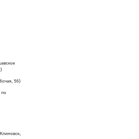
шавское
)
бочая, 5б)
 по
 Климовск,