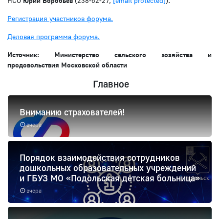
НСО
Юрий Воробьев
(238-62-27,
[email protected]
).
Регистрация участников форума.
Деловая программа форума.
Источник: Министерство сельского хозяйства и
продовольствия Московской области
Главное
Вниманию страхователей!
вчера
Порядок взаимодействия сотрудников
дошкольных образовательных учреждений
и ГБУЗ МО «Подольская детская больница»
вчера