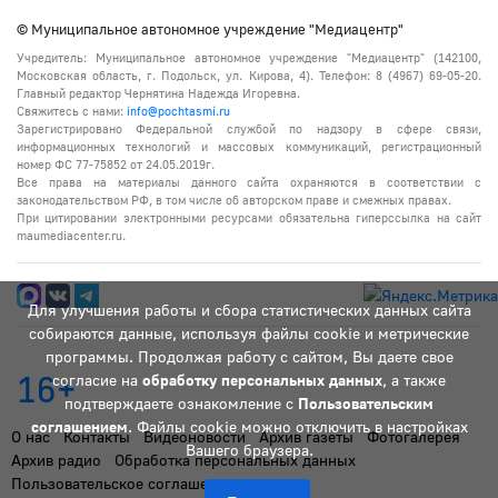
© Муниципальное автономное учреждение "Медиацентр"
Учредитель: Муниципальное автономное учреждение "Медиацентр" (142100,
Московская область, г. Подольск, ул. Кирова, 4). Телефон: 8 (4967) 69-05-20.
Главный редактор Чернятина Надежда Игоревна.
Свяжитесь с нами:
info@pochtasmi.ru
Зарегистрировано Федеральной службой по надзору в сфере связи,
информационных технологий и массовых коммуникаций, регистрационный
номер ФС 77-75852 от 24.05.2019г.
Все права на материалы данного сайта охраняются в соответствии с
законодательством РФ, в том числе об авторском праве и смежных правах.
При цитировании электронными ресурсами обязательна гиперссылка на сайт
maumediacenter.ru.
Для улучшения работы и сбора статистических данных сайта
собираются данные, используя файлы cookie и метрические
программы. Продолжая работу с сайтом, Вы даете свое
16+
согласие на
обработку персональных данных
, а также
подтверждаете ознакомление с
Пользовательским
соглашением
. Файлы cookie можно отключить в настройках
О нас
Контакты
Видеоновости
Архив газеты
Фотогалерея
Вашего браузера.
Архив радио
Обработка персональных данных
Пользовательское соглашение