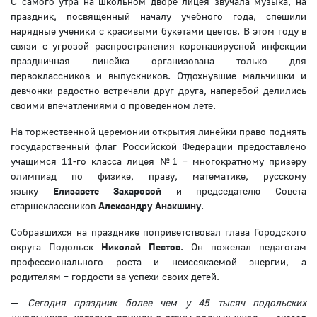
С самого утра на школьном дворе лицея звучала музыка, на
праздник, посвященный началу учебного года, спешили
нарядные ученики с красивыми букетами цветов. В этом году в
связи с угрозой распространения коронавирусной инфекции
праздничная линейка организована только для
первоклассников и выпускников. Отдохнувшие мальчишки и
девчонки радостно встречали друг друга, наперебой делились
своими впечатлениями о проведенном лете.
На торжественной церемонии открытия линейки право поднять
государственный флаг Российской Федерации предоставлено
учащимся 11-го класса лицея №1 – многократному призеру
олимпиад по физике, праву, математике, русскому
языку
Елизавете Захаровой
и председателю Совета
старшеклассников
Александру Анакшину
.
Собравшихся на празднике поприветствовал глава Городского
округа Подольск
Николай Пестов
. Он пожелал педагогам
профессионального роста и неиссякаемой энергии, а
родителям – гордости за успехи своих детей.
—
Сегодня праздник более чем у 45 тысяч подольских