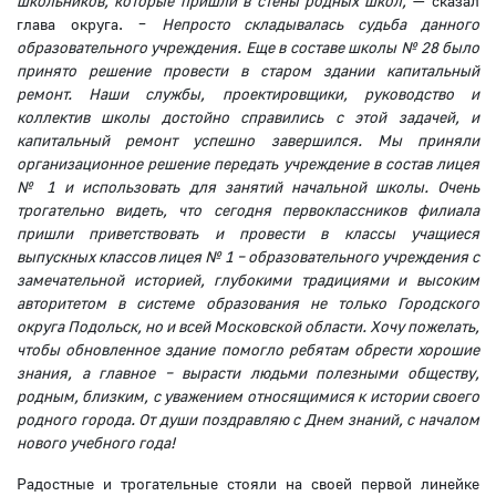
школьников, которые пришли в стены родных школ,
— сказал
глава округа. –
Непросто складывалась судьба данного
образовательного учреждения. Еще в составе школы № 28 было
принято решение провести в старом здании капитальный
ремонт. Наши службы, проектировщики, руководство и
коллектив школы достойно справились с этой задачей, и
капитальный ремонт успешно завершился. Мы приняли
организационное решение передать учреждение в состав лицея
№ 1 и использовать для занятий начальной школы. Очень
трогательно видеть, что сегодня первоклассников филиала
пришли приветствовать и провести в классы учащиеся
выпускных классов лицея № 1 – образовательного учреждения с
замечательной историей, глубокими традициями и высоким
авторитетом в системе образования не только Городского
округа Подольск, но и всей Московской области. Хочу пожелать,
чтобы обновленное здание помогло ребятам обрести хорошие
знания, а главное – вырасти людьми полезными обществу,
родным, близким, с уважением относящимися к истории своего
родного города. От души поздравляю с Днем знаний, с началом
нового учебного года!
Радостные и трогательные стояли на своей первой линейке