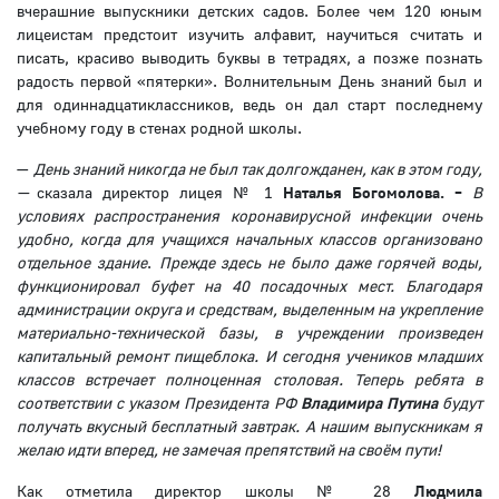
вчерашние выпускники детских садов. Более чем 120 юным
лицеистам предстоит изучить алфавит, научиться считать и
писать, красиво выводить буквы в тетрадях, а позже познать
радость первой «пятерки». Волнительным День знаний был и
для одиннадцатиклассников, ведь он дал старт последнему
учебному году в стенах родной школы.
—
День знаний никогда не был так долгожданен, как в этом году,
—
сказала директор лицея № 1
Наталья Богомолова. –
В
условиях распространения коронавирусной инфекции очень
удобно, когда для учащихся начальных классов организовано
отдельное здание
.
Прежде здесь не было даже горячей воды,
функционировал буфет на 40 посадочных мест. Благодаря
администрации округа и средствам, выделенным на укрепление
материально-технической базы, в учреждении произведен
капитальный ремонт пищеблока. И сегодня учеников младших
классов встречает полноценная столовая. Теперь ребята в
соответствии с указом Президента РФ
Владимира Путина
будут
получать вкусный бесплатный завтрак. А нашим выпускникам я
желаю идти вперед, не замечая препятствий на своём пути!
Как отметила директор школы № 28
Людмила