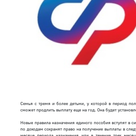
Семья с тремя и более детьми, у которой в период по
сможет продлить выплату еще на год. Она будет установ
Новые правила назначения единого пособия вступят в с
по доходам сохранят право на получение выплаты в сле
месяце периода назначения или в течение трех меся