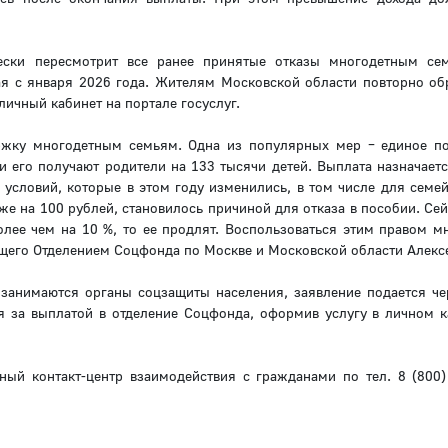
ески пересмотрит все ранее принятые отказы многодетным се
ая с января 2026 года. Жителям Московской области повторно об
личный кабинет на портале госуслуг.
жку многодетным семьям. Одна из популярных мер – единое п
и его получают родители на 133 тысячи детей. Выплата назначаетс
словий, которые в этом году изменились, в том числе для семей
е на 100 рублей, становилось причиной для отказа в пособии. Сей
лее чем на 10 %, то ее продлят. Воспользоваться этим правом м
ющего Отделением Соцфонда по Москве и Московской области Алекс
занимаются органы соцзащиты населения, заявление подается че
 за выплатой в отделение Соцфонда, оформив услугу в личном к
ный контакт-центр взаимодействия с гражданами по тел. 8 (800)