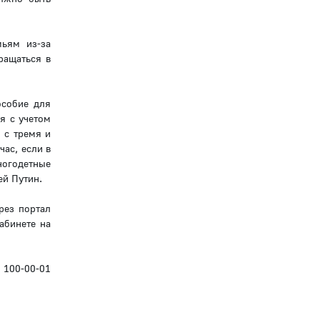
мьям из-за
ращаться в
особие для
я с учетом
 с тремя и
час, если в
ногодетные
ей Путин.
рез портал
абинете на
 100-00-01