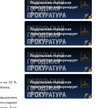
Подольская городская
прокуратура информирует
сегодня
Подольская городская
прокуратура информирует
сегодня
Подольская городская
прокуратура информирует
сегодня
Подольская городская
м на 10 %,
прокуратура информирует
ебенка.
сегодня
ревышением
 последнем
олжно быть