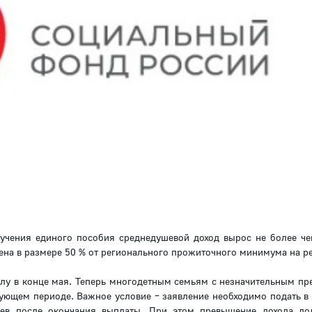
лучения единого пособия среднедушевой доход вырос не более че
лена в размере 50 % от регионального прожиточного минимума на р
илу в конце мая. Теперь многодетным семьям с незначительным п
дующем периоде. Важное условие – заявление необходимо подать в
цев после окончания выплаты. При этом превышение дохода д