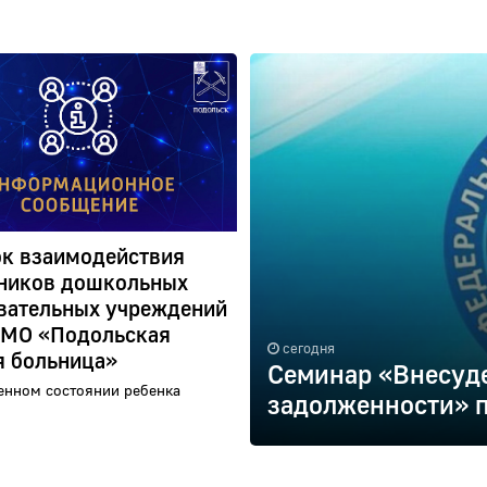
к взаимодействия
ников дошкольных
вательных учреждений
 МО «Подольская
сегодня
я больница»
Семинар «Внесуд
енном состоянии ребенка
задолженности» п