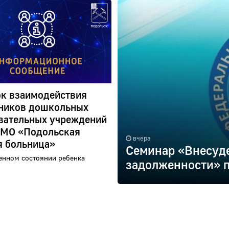
к взаимодействия
ников дошкольных
вательных учреждений
 МО «Подольская
вчера
я больница»
Семинар «Внесуд
енном состоянии ребенка
задолженности» п