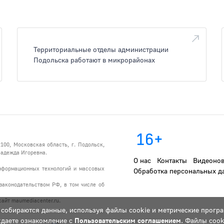
Территориальные отделы администрации
Подольска работают в микрорайонах
16+
100, Московская область, г. Подольск,
 Надежда Игоревна.
О нас
Контакты
Видеонов
информационных технологий и массовых
Обработка персональных д
законодательством РФ, в том числе об
айт maumediacenter.ru.
 собираются данные, используя файлы cookie и метрические програ
ждаете ознакомление с
Пользовательским соглашением
. Файлы cook