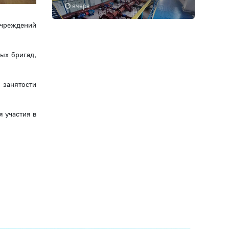
вчера
учреждений
вых бригад,
 занятости
я участия в