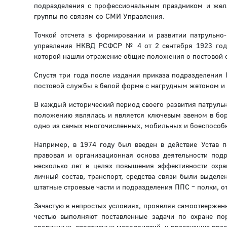
подразделения с профессиональным праздником и жела
группы по связям со СМИ Управления.
Точкой отсчета в формировании и развитии патрульно
управления НКВД РСФСР № 4 от 2 сентября 1923 года
которой нашли отражение общие положения о постовой 
Спустя три года после издания приказа подразделения 
постовой службы в белой форме с нагрудным жетоном и
В каждый исторический период своего развития патруль
положению являлась и является ключевым звеном в бор
одно из самых многочисленных, мобильных и боеспособ
Например, в 1974 году был введен в действие Устав 
правовая и организационная основа деятельности подр
несколько лет в целях повышения эффективности охра
личный состав, транспорт, средства связи были выделе
штатные строевые части и подразделения ППС – полки, о
Зачастую в непростых условиях, проявляя самоотвержен
честью выполняют поставленные задачи по охране пор
зрелищных, спортивных мероприятий, и пресечению прес