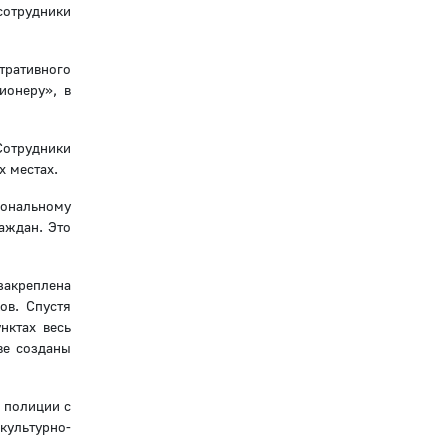
сотрудники
тративного
ионеру», в
Сотрудники
 местах.
иональному
аждан. Это
закреплена
ов. Спустя
нктах весь
ве созданы
 полиции с
культурно-