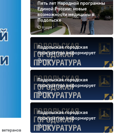
Пять лет Народной программы
Единой России: новые
возможности медицины в
Подольске
вчера
Подольская городская
прокуратура информирует
вчера
Подольская городская
прокуратура информирует
вчера
Подольская городская
прокуратура информирует
вчера
 ветеранов