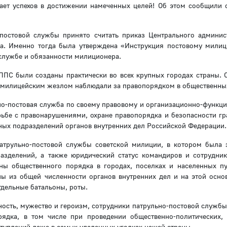
ет успехов в достижении намеченных целей! Об этом сообщили 
-постовой службы принято считать приказ Центрального админис
. Именно тогда была утверждена «Инструкция постовому милиц
службе и обязанности милиционера.
ППС были созданы практически во всех крупных городах страны. 
 милицейским жезлом наблюдали за правопорядком в общественных
но-постовая служба по своему правовому и организационно-функц
ьбе с правонарушениями, охране правопорядка и безопасности гр
ных подразделений органов внутренних дел Российской Федерации.
патрульно-постовой службы советской милиции, в котором была 
азделений, а также юридический статус командиров и сотрудник
ны общественного порядка в городах, поселках и населенных пу
ны из общей численности органов внутренних дел и на этой осно
тдельные батальоны, роты.
ность, мужество и героизм, сотрудники патрульно-постовой службы
ядка, в том числе при проведении общественно-политических, 
туплений даже в самых удаленных уголках нашей страны.