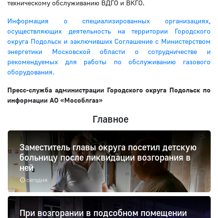
техническому обслуживанию ВДГО и ВКГО.
Информация о специализированных организациях,
осуществляющих деятельность на территории Городского
округа Подольск и заключивших Соглашение с Министерством
энергетики Московской области о сотрудничестве и
рекомендуемых для работы по обслуживанию газового
оборудования.
Пресс-служба администрации Городского округа Подольск по
информации АО «Мособлгаз»
Главное
Заместитель главы округа посетил детскую
больницу после ликвидации возгорания в
ней
сегодня
При возгорании в подсобном помещении