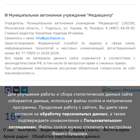
© Муниципальное автономное учреждение "Медиацентр"
Учредитель: Муниципальное автономное учреждение "Медиацентр" (142100,
Московская область, г. Подольск, ул. Кирова, 4). Телефон: 8 (4967) 69-05-20.
Главный редактор Чернятина Надежда Игоревна.
Свяжитесь с нами:
info@pochtasmi.ru
Зарегистрировано Федеральной службой по надзору в сфере связи,
информационных технологий и массовых коммуникаций, регистрационный
номер ФС 77-75852 от 24.05.2019г.
Все права на материалы данного сайта охраняются в соответствии с
законодательством РФ, в том числе об авторском праве и смежных правах.
При цитировании электронными ресурсами обязательна гиперссылка на сайт
maumediacenter.ru.
Для улучшения работы и сбора статистических данных сайта
собираются данные, используя файлы cookie и метрические
программы. Продолжая работу с сайтом, Вы даете свое
16+
согласие на
обработку персональных данных
, а также
подтверждаете ознакомление с
Пользовательским
соглашением
. Файлы cookie можно отключить в настройках
О нас
Контакты
Видеоновости
Архив газеты
Фотогалерея
Вашего браузера.
Архив радио
Обработка персональных данных