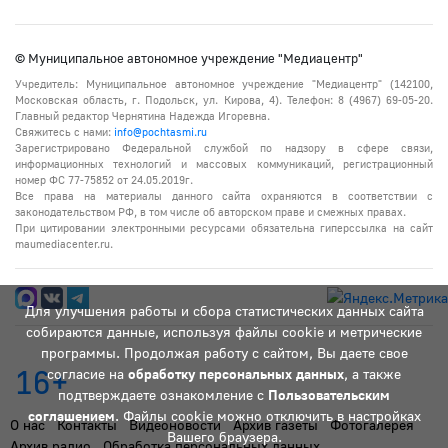
© Муниципальное автономное учреждение "Медиацентр"
Учредитель: Муниципальное автономное учреждение "Медиацентр" (142100,
Московская область, г. Подольск, ул. Кирова, 4). Телефон: 8 (4967) 69-05-20.
Главный редактор Чернятина Надежда Игоревна.
Свяжитесь с нами:
info@pochtasmi.ru
Зарегистрировано Федеральной службой по надзору в сфере связи,
информационных технологий и массовых коммуникаций, регистрационный
номер ФС 77-75852 от 24.05.2019г.
Все права на материалы данного сайта охраняются в соответствии с
законодательством РФ, в том числе об авторском праве и смежных правах.
При цитировании электронными ресурсами обязательна гиперссылка на сайт
maumediacenter.ru.
Для улучшения работы и сбора статистических данных сайта
собираются данные, используя файлы cookie и метрические
программы. Продолжая работу с сайтом, Вы даете свое
16+
согласие на
обработку персональных данных
, а также
подтверждаете ознакомление с
Пользовательским
соглашением
. Файлы cookie можно отключить в настройках
О нас
Контакты
Видеоновости
Архив газеты
Фотогалерея
Вашего браузера.
Архив радио
Обработка персональных данных