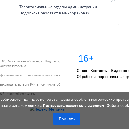
Территориальные отделы администрации
Подольска работают в микрорайонах
16+
100, Московская область, г. Подольск,
 Надежда Игоревна.
О нас
Контакты
Видеонов
информационных технологий и массовых
Обработка персональных д
законодательством РФ, в том числе об
айт maumediacenter.ru.
 собираются данные, используя файлы cookie и метрические програ
ждаете ознакомление с
Пользовательским соглашением
. Файлы cook
Принять