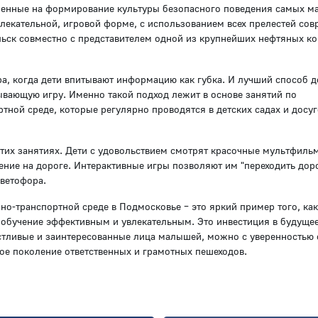
ленные на формирование культуры безопасного поведения самых м
увлекательной, игровой форме, с использованием всех прелестей со
льск совместно с представителем одной из крупнейших нефтяных к
а, когда дети впитывают информацию как губка. И лучший способ д
тывающую игру. Именно такой подход лежит в основе занятий по
ной среде, которые регулярно проводятся в детских садах и досу
их занятиях. Дети с удовольствием смотрят красочные мультфильм
ние на дороге. Интерактивные игры позволяют им "переходить доро
светофора.
о-транспортной среде в Подмосковье – это яркий пример того, как
 обучение эффективным и увлекательным. Это инвестиция в будуще
частливые и заинтересованные лица малышей, можно с уверенностью 
вое поколение ответственных и грамотных пешеходов.