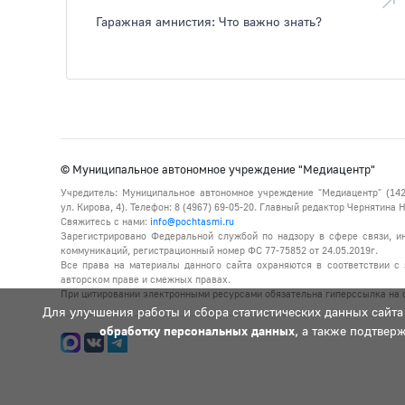
Гаражная амнистия: Что важно знать?
© Муниципальное автономное учреждение "Медиацентр"
Учредитель: Муниципальное автономное учреждение "Медиацентр" (142
ул. Кирова, 4). Телефон: 8 (4967) 69-05-20. Главный редактор Чернятина
Свяжитесь с нами:
info@pochtasmi.ru
Зарегистрировано Федеральной службой по надзору в сфере связи, 
коммуникаций, регистрационный номер ФС 77-75852 от 24.05.2019г.
Все права на материалы данного сайта охраняются в соответствии с 
авторском праве и смежных правах.
При цитировании электронными ресурсами обязательна гиперссылка на с
Для улучшения работы и сбора статистических данных сайта
обработку персональных данных
, а также подтвер