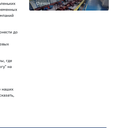
аленьких
вчера
временных
омпаний
онести до
говых
ы, где
гу" на
е наших
сказать,