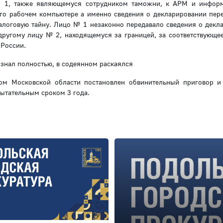
№ 1, также являющемуся сотрудником таможни, к АРМ и инфор
его рабочем компьютере а именно сведения о декларировании пе
алоговую тайну. Лицо № 1 незаконно передавало сведения о декл
ругому лицу № 2, находящемуся за границей, за соответствующе
России.
знал полностью, в содеянном раскаялся
м Московской области постановлен обвинительный приговор и
пытательным сроком 3 года.