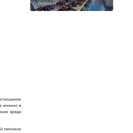
сегодня
 отношении
а именно в
ение вреда
ой таможни