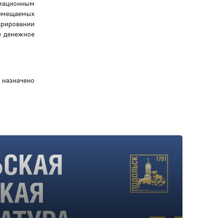
мационным
ремещаемых
арировании
е денежное
 назначено