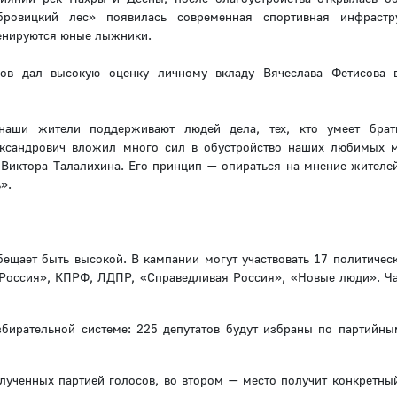
ровицкий лес» появилась современная спортивная инфрастру
ренируются юные лыжники.
нов дал высокую оценку личному вкладу Вячеслава Фетисова 
 наши жители поддерживают людей дела, тех, кто умеет брат
лександрович вложил много сил в обустройство наших любимых м
Виктора Талалихина. Его принцип — опираться на мнение жителей
».
бещает быть высокой. В кампании могут участвовать 17 политическ
 Россия», КПРФ, ЛДПР, «Справедливая Россия», «Новые люди». Ча
бирательной системе: 225 депутатов будут избраны по партийны
лученных партией голосов, во втором — место получит конкретный