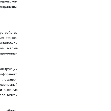
Подольском
странства,
устройство
ля отдыха.
установили
том, малые
овременная
онструкции
омфортного
 площадки,
Безопасный
ли высокую
ала точкой
бновлённая