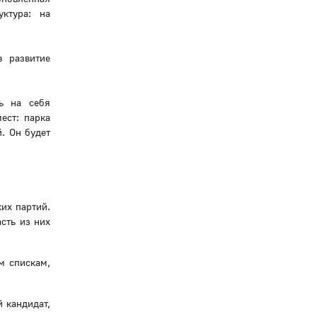
ктура: на
в развитие
ь на себя
ест: парка
. Он будет
их партий.
сть из них
м спискам,
 кандидат,