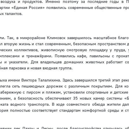
 воздуха и продуктов. Именно поэтому за последние годы в 
артии «Единая Россия» появились современные общественные про
х талантов.
ели. Так, в микрорайоне Климовск завершилось масштабное благо
ел вторую жизнь и стал современным, безопасным пространством д
ческих коллективов, живописную смотровую площадку у пруда, 
мплексами и тренажёрами. Появились кафе, павильоны с прока
ты и указатели. Для владельцев домашних животных работает с
ная парковка и новая входная группа.
ыха имени Виктора Талалихина. Здесь завершился третий этап рек
олегла сеть пешеходных дорожек с различным покрытием. Для к
набережную с пирсом и пляжем, установили спортивные и детские
щением, а безопасность обеспечивают 35 новых камер системы «
ката водного транспорта. В ходе совместного обхода жители да
ория полностью соответствует стандартам комфортной среды и ст
иянии рек Пахры и Десны, после благоустройства открылась о