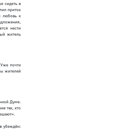
е сидеть в
лил приток
я любовь к
дложения,
ется нести
дый житель
 Уже почти
сы жителей
енной Думе.
ие тех, кто
решают».
в убеждён: