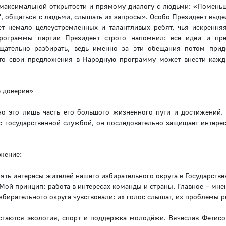
 максимальной открытости и прямому диалогу с людьми: «Поменьш
", общаться с людьми, слышать их запросы». Особо Президент выде
ет немало целеустремленных и талантливых ребят, чья искрення
рограммы партии Президент строго напомнил: все идеи и пре
ательно разбирать, ведь именно за эти обещания потом прид
 что свои предложения в Народную программу может внести каж
е доверие»
но это лишь часть его большого жизненного пути и достижений.
 с государственной службой, он последовательно защищает интере
жение:
лять интересы жителей нашего избирательного округа в Государств
Мой принцип: работа в интересах команды и страны. Главное – мнен
збирательного округа чувствовали: их голос слышат, их проблемы 
таются экология, спорт и поддержка молодёжи. Вячеслав Фетисо