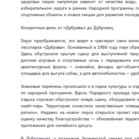
здоровье нации напрямую зависит от качества воды,
избирательном округе в рамках Народной программы п
спортивные объекты и новые секции для развития молоды
Конкретные дела: от «Дубравы» до Дубровиц
Округ преображается, это видят и чувствуют сами жит
лесопарка «Дубрава». Основанный в 1966 году парк обр
Здесь обустроили крытую сцену для выступлений твор
детские игровые и спортивные зоны с передовыми ко
архитектурные формы — скамейки, фонари, арт-объек
площадка для выгула собак, а для автомобилистов — удоб
Знаковые перемены произошли и в парке культуры и отд
по народной программе. Вдоль Парадного проезда пр
отдыха горожан обустроили новую сцену, оборудовали 
скейт-парк. Территорию оснастили качественным осве
регион». Недавно на новом пирсе открылся проект про
оценку качеству благоустройства — обновлённая террит
притяжения для семейного досуга.
В Дубровицах, у подножия Знаменской церкви при сл