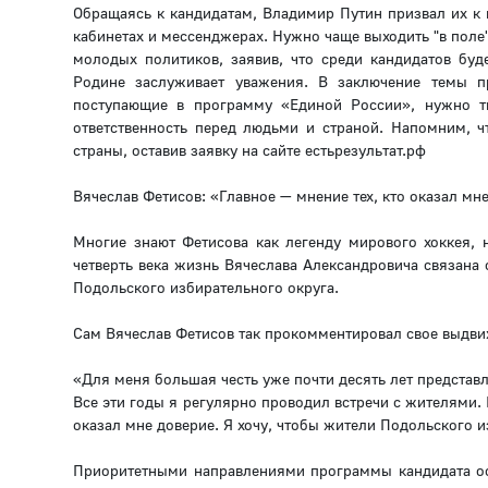
Обращаясь к кандидатам, Владимир Путин призвал их к
кабинетах и мессенджерах. Нужно чаще выходить "в поле
молодых политиков, заявив, что среди кандидатов буд
Родине заслуживает уважения. В заключение темы п
поступающие в программу «Единой России», нужно тщ
ответственность перед людьми и страной. Напомним,
страны, оставив заявку на сайте естьрезультат.рф
Вячеслав Фетисов: «Главное — мнение тех, кто оказал мн
Многие знают Фетисова как легенду мирового хоккея, 
четверть века жизнь Вячеслава Александровича связана
Подольского избирательного округа.
Сам Вячеслав Фетисов так прокомментировал свое выдви
«Для меня большая честь уже почти десять лет представ
Все эти годы я регулярно проводил встречи с жителями. 
оказал мне доверие. Я хочу, чтобы жители Подольского и
Приоритетными направлениями программы кандидата ос