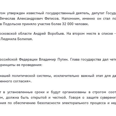
м утвержден известный государственный деятель, депутат Госуд
Вячеслав Александрович Фетисов. Напомним, именно он стал п
в Подольске приняло участие более 32 000 человек.
сковской области Андрей Воробьев. На втором месте в списке -
а Людмила Болилая.
оссийской Федерации Владимир Путин. Глава государства дал чет
принципы ее проведения:
 нашей политической системы, исключительно важный этап для д
венного согласия».
т в установленные сроки и будут организованы в строгом соот
ам, должна быть открытой и честной. Говоря о защите суверенит
ения по обеспечению безопасности электорального процесса и н