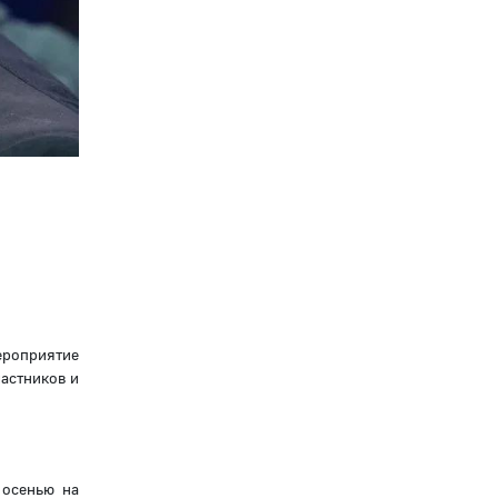
ероприятие
частников и
 осенью на