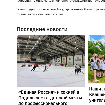
набравший в одномандатном округе большинство голосов
Каким будет состав новой Государственной Думы - решат
страны на ближайшие пять лет.
Последние новости
Наши л
«Единая Россия» и хоккей в
Квашен
Подольске: от детской мечты
учител
до профессионального