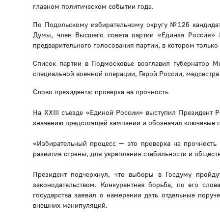
главном политическом событии года.
По Подольскому избирательному округу №126 кандидато
Думы, член Высшего совета партии «Единая Россия» 
предварительного голосования партии, в котором только 
Список партии в Подмосковье возглавил губернатор Мо
специальной военной операции, Герой России, медсестр
Слово президента: проверка на прочность
На XXIII съезде «Единой России» выступил Президент Р
значению предстоящей кампании и обозначил ключевые 
«Избирательный процесс — это проверка на прочность
развития страны, для укрепления стабильности и общест
Президент подчеркнул, что выборы в Госдуму пройду
законодательством. Конкурентная борьба, по его слов
государства заявил о намерении дать отдельные поруч
внешних манипуляций.