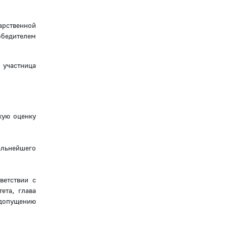
арственной
обедителем
 участница
кую оценку
альнейшего
ветствии с
ета, глава
едопущению