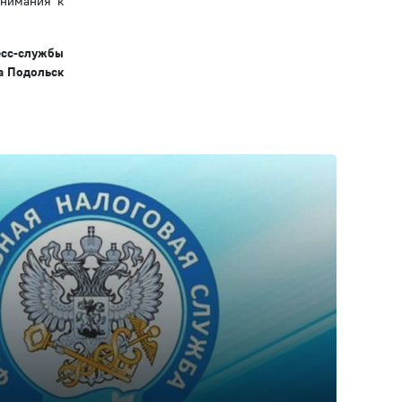
внимания к
есс-службы
а Подольск