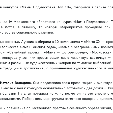
 в конкурсе «Мамы Подмосковья. Топ 10», говорится в релизе пр
инал IV Московского областного конкурса «Мамы Подмосковья. Т
 в Истре, в пятницу, 15 ноября. Мероприятие проходило при
стерства социального развития.
 Подмосковья. Лучших выбирали в 10 номинациях – «Мама XXI — про
«Творческая мама», «Дебют года», «Мама с безграничными возмо
р», «Семейный проект», «Мама — фоторепортер», «Московская
а конкурса участники презентовали свою «визитную карточку» — 
нением различных художественных жанров по тематике выбранной
ее традиции и достижения, с применением художественного и му
а
Наталья Володина
. Она представила свою презентацию и визитную
Вместе с ней к конкурсу основательно готовились две дочки — Вик
 болезни Наталья потеряла ногу, но несмотря на это вместе с 
ятельствами. Победительнице вручили памятные подарки и диплом
ды и повышения общественного престижа семейного образа жизни, 