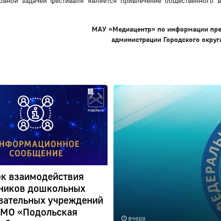
новной задачей фестиваля является привлечение общественного 
МАУ «Медиацентр» по информации пр
администрации Городского округ
к взаимодействия
ников дошкольных
вательных учреждений
 МО «Подольская
вчера