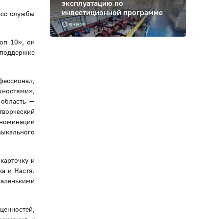
эксплуатацию по
инвестиционной программе
есс-службы
вчера
оп 10», он
 поддержке
фессионал,
жностями»,
 область —
творческий
 номинации
зыкального
 карточку и
а и Настя.
маленькими
.
ценностей,