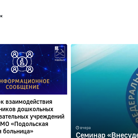
ск
к взаимодействия
ников дошкольных
вательных учреждений
 МО «Подольская
вчера
я больница»
Семинар «Внесуд