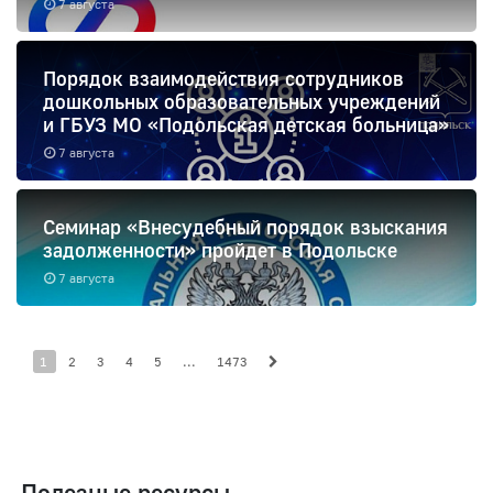
7 августа
Порядок взаимодействия сотрудников
дошкольных образовательных учреждений
и ГБУЗ МО «Подольская детская больница»
7 августа
Семинар «Внесудебный порядок взыскания
задолженности» пройдет в Подольске
7 августа
1
2
3
4
5
...
1473
Полезные ресурсы