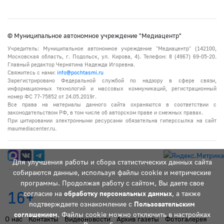
© Муниципальное автономное учреждение "Медиацентр"
Учредитель: Муниципальное автономное учреждение "Медиацентр" (142100,
Московская область, г. Подольск, ул. Кирова, 4). Телефон: 8 (4967) 69-05-20.
Главный редактор Чернятина Надежда Игоревна.
Свяжитесь с нами:
info@pochtasmi.ru
Зарегистрировано Федеральной службой по надзору в сфере связи,
информационных технологий и массовых коммуникаций, регистрационный
номер ФС 77-75852 от 24.05.2019г.
Все права на материалы данного сайта охраняются в соответствии с
законодательством РФ, в том числе об авторском праве и смежных правах.
При цитировании электронными ресурсами обязательна гиперссылка на сайт
maumediacenter.ru.
Для улучшения работы и сбора статистических данных сайта
собираются данные, используя файлы cookie и метрические
программы. Продолжая работу с сайтом, Вы даете свое
16+
согласие на
обработку персональных данных
, а также
подтверждаете ознакомление с
Пользовательским
соглашением
. Файлы cookie можно отключить в настройках
О нас
Контакты
Видеоновости
Архив газеты
Фотогалерея